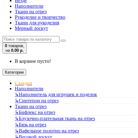
Везде
Наполнители
Ткани на отрез
Рукоделие и творчество
Ткани для рукоделия
Мерный лоскут
0
товаров,
на
0.00 р.
В корзине пусто!
Категории
Скидки
Наполнители
↳
Наполнитель для игрушек и поделок
↳
Синтепон на отрез
Ткани на отрез
↳
Бифлекс на отрез
↳
Блузочно-плательная ткань на отрез
↳
Бязь на отрез
↳
Вафельное полотно на отрез
↳
Весовой лоскут