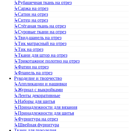
↳
Рубашечная ткань на отрез
↳
Саржа на отрез
↳
Сатин на отрез
↳
Ситец на отрез
↳
Стёганая ткань на отрез
↳
Суровые ткани на отрез
↳
Твид-шанель на отрез
↳
Тик матрасный на отрез
↳
Тик на отрез
↳
Ткани для штор на отрез
↳
Трикотажное полотно на отрез
↳
Фатин на отрез
↳
Фланель на отрез
Рукоделие и творчество
↳
Аппликации и нашивки
↳
Журнал с выкройками
↳
Ленты декоративные
↳
Наборы для шитья
↳
Принадлежности для вязания
↳
Принадлежности для шитья
↳
Фурнитура на отрез
↳
Швейная фурнитура
Ткани для рукоделия