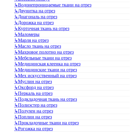
↳
Водонепроницаемые ткани на отрез
↳
Двунитка на отрез
↳
Диагональ на отрез
↳
Дорожка на отрез
↳
Курточная ткань на отрез
↳
Маломеры
↳
Марля на отрез
↳
Масло ткань на отрез
↳
Махровое полотно на отрез
↳
Мебельные ткани на отрез
↳
Медицинская клеенка на отрез
↳
Медицинские ткани на отрез
↳
Мех искусственный на отрез
↳
Муслин на отрез
↳
Оксфорд на отрез
↳
Перкаль на отрез
↳
Подкладочная ткань на отрез
↳
Полиэстер на отрез
↳
Полулен на отрез
↳
Поплин на отрез
↳
Прокладочные ткани на отрез
↳
Рогожка на отрез