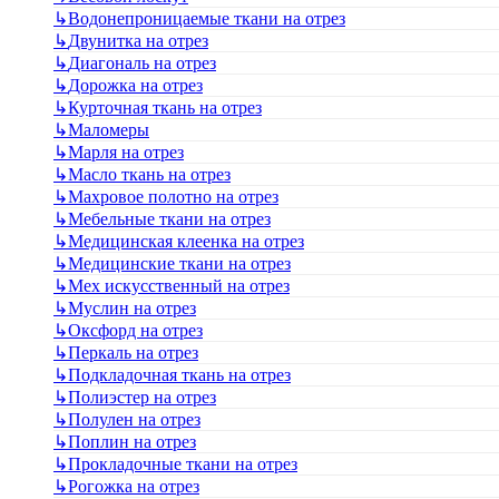
↳
Водонепроницаемые ткани на отрез
↳
Двунитка на отрез
↳
Диагональ на отрез
↳
Дорожка на отрез
↳
Курточная ткань на отрез
↳
Маломеры
↳
Марля на отрез
↳
Масло ткань на отрез
↳
Махровое полотно на отрез
↳
Мебельные ткани на отрез
↳
Медицинская клеенка на отрез
↳
Медицинские ткани на отрез
↳
Мех искусственный на отрез
↳
Муслин на отрез
↳
Оксфорд на отрез
↳
Перкаль на отрез
↳
Подкладочная ткань на отрез
↳
Полиэстер на отрез
↳
Полулен на отрез
↳
Поплин на отрез
↳
Прокладочные ткани на отрез
↳
Рогожка на отрез