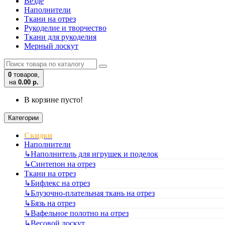
Везде
Наполнители
Ткани на отрез
Рукоделие и творчество
Ткани для рукоделия
Мерный лоскут
0
товаров,
на
0.00 р.
В корзине пусто!
Категории
Скидки
Наполнители
↳
Наполнитель для игрушек и поделок
↳
Синтепон на отрез
Ткани на отрез
↳
Бифлекс на отрез
↳
Блузочно-плательная ткань на отрез
↳
Бязь на отрез
↳
Вафельное полотно на отрез
↳
Весовой лоскут