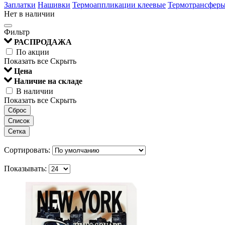
Заплатки
Нашивки
Термоаппликации клеевые
Термотрансфер
Нет в наличии
Фильтр
РАСПРОДАЖА
По акции
Показать все
Скрыть
Цена
Наличие на складе
В наличии
Показать все
Скрыть
Сброс
Список
Сетка
Сортировать:
Показывать: