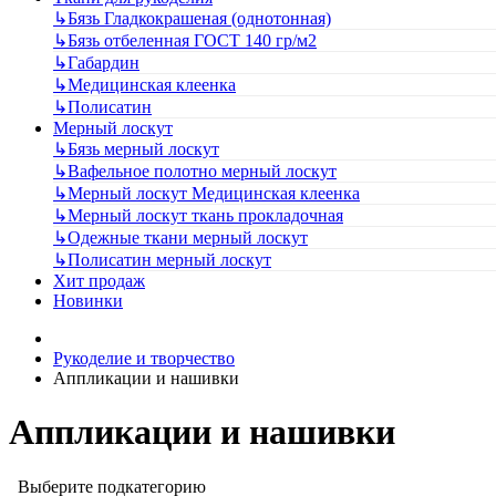
↳
Бязь Гладкокрашеная (однотонная)
↳
Бязь отбеленная ГОСТ 140 гр/м2
↳
Габардин
↳
Медицинская клеенка
↳
Полисатин
Мерный лоскут
↳
Бязь мерный лоскут
↳
Вафельное полотно мерный лоскут
↳
Мерный лоскут Медицинская клеенка
↳
Мерный лоскут ткань прокладочная
↳
Одежные ткани мерный лоскут
↳
Полисатин мерный лоскут
Хит продаж
Новинки
Рукоделие и творчество
Аппликации и нашивки
Аппликации и нашивки
Выберите подкатегорию