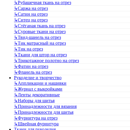
↳
Рубашечная ткань на отрез
↳
Саржа на отрез
↳
Сатин на отрез
↳
Ситец на отрез
↳
Стёганая ткань на отрез
↳
Суровые ткани на отрез
↳
Твид-шанель на отрез
↳
Тик матрасный на отрез
↳
Тик на отрез
↳
Ткани для штор на отрез
↳
Трикотажное полотно на отрез
↳
Фатин на отрез
↳
Фланель на отрез
Рукоделие и творчество
↳
Аппликации и нашивки
↳
Журнал с выкройками
↳
Ленты декоративные
↳
Наборы для шитья
↳
Принадлежности для вязания
↳
Принадлежности для шитья
↳
Фурнитура на отрез
↳
Швейная фурнитура
Ткани для рукоделия