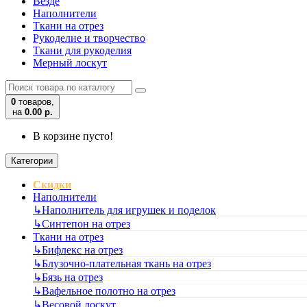
Везде
Наполнители
Ткани на отрез
Рукоделие и творчество
Ткани для рукоделия
Мерный лоскут
0
товаров,
на
0.00 р.
В корзине пусто!
Категории
Скидки
Наполнители
↳
Наполнитель для игрушек и поделок
↳
Синтепон на отрез
Ткани на отрез
↳
Бифлекс на отрез
↳
Блузочно-плательная ткань на отрез
↳
Бязь на отрез
↳
Вафельное полотно на отрез
↳
Весовой лоскут