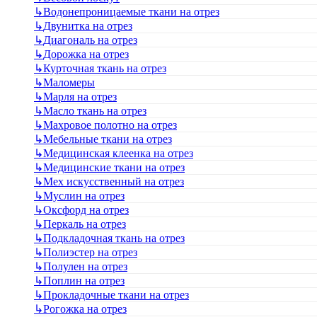
↳
Водонепроницаемые ткани на отрез
↳
Двунитка на отрез
↳
Диагональ на отрез
↳
Дорожка на отрез
↳
Курточная ткань на отрез
↳
Маломеры
↳
Марля на отрез
↳
Масло ткань на отрез
↳
Махровое полотно на отрез
↳
Мебельные ткани на отрез
↳
Медицинская клеенка на отрез
↳
Медицинские ткани на отрез
↳
Мех искусственный на отрез
↳
Муслин на отрез
↳
Оксфорд на отрез
↳
Перкаль на отрез
↳
Подкладочная ткань на отрез
↳
Полиэстер на отрез
↳
Полулен на отрез
↳
Поплин на отрез
↳
Прокладочные ткани на отрез
↳
Рогожка на отрез