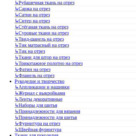
↳
Рубашечная ткань на отрез
↳
Саржа на отрез
↳
Сатин на отрез
↳
Ситец на отрез
↳
Стёганая ткань на отрез
↳
Суровые ткани на отрез
↳
Твид-шанель на отрез
↳
Тик матрасный на отрез
↳
Тик на отрез
↳
Ткани для штор на отрез
↳
Трикотажное полотно на отрез
↳
Фатин на отрез
↳
Фланель на отрез
Рукоделие и творчество
↳
Аппликации и нашивки
↳
Журнал с выкройками
↳
Ленты декоративные
↳
Наборы для шитья
↳
Принадлежности для вязания
↳
Принадлежности для шитья
↳
Фурнитура на отрез
↳
Швейная фурнитура
Ткани для рукоделия