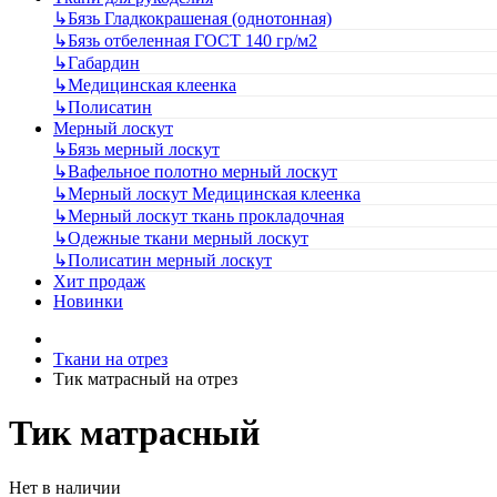
↳
Бязь Гладкокрашеная (однотонная)
↳
Бязь отбеленная ГОСТ 140 гр/м2
↳
Габардин
↳
Медицинская клеенка
↳
Полисатин
Мерный лоскут
↳
Бязь мерный лоскут
↳
Вафельное полотно мерный лоскут
↳
Мерный лоскут Медицинская клеенка
↳
Мерный лоскут ткань прокладочная
↳
Одежные ткани мерный лоскут
↳
Полисатин мерный лоскут
Хит продаж
Новинки
Ткани на отрез
Тик матрасный на отрез
Тик матрасный
Нет в наличии