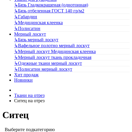
↳
Бязь Гладкокрашеная (однотонная)
↳
Бязь отбеленная ГОСТ 140 гр/м2
↳
Габардин
↳
Медицинская клеенка
↳
Полисатин
Мерный лоскут
↳
Бязь мерный лоскут
↳
Вафельное полотно мерный лоскут
↳
Мерный лоскут Медицинская клеенка
↳
Мерный лоскут ткань прокладочная
↳
Одежные ткани мерный лоскут
↳
Полисатин мерный лоскут
Хит продаж
Новинки
Ткани на отрез
Ситец на отрез
Ситец
Выберите подкатегорию