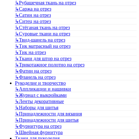
↳
Рубашечная ткань на отрез
↳
Саржа на отрез
↳
Сатин на отрез
↳
Ситец на отрез
↳
Стёганая ткань на отрез
↳
Суровые ткани на отрез
↳
Твид-шанель на отрез
↳
Тик матрасный на отрез
↳
Тик на отрез
↳
Ткани для штор на отрез
↳
Трикотажное полотно на отрез
↳
Фатин на отрез
↳
Фланель на отрез
Рукоделие и творчество
↳
Аппликации и нашивки
↳
Журнал с выкройками
↳
Ленты декоративные
↳
Наборы для шитья
↳
Принадлежности для вязания
↳
Принадлежности для шитья
↳
Фурнитура на отрез
↳
Швейная фурнитура
Ткани для рукоделия