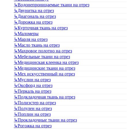
↳
Водонепроницаемые ткани на отрез
↳
Двунитка на отрез
↳
Диагональ на отрез
↳
Дорожка на отрез
↳
Курточная ткань на отрез
↳
Маломеры
↳
Марля на отрез
↳
Масло ткань на отрез
↳
Махровое полотно на отрез
↳
Мебельные ткани на отрез
↳
Медицинская клеенка на отрез
↳
Медицинские ткани на отрез
↳
Мех искусственный на отрез
↳
Муслин на отрез
↳
Оксфорд на отрез
↳
Перкаль на отрез
↳
Подкладочная ткань на отрез
↳
Полиэстер на отрез
↳
Полулен на отрез
↳
Поплин на отрез
↳
Прокладочные ткани на отрез
↳
Рогожка на отрез