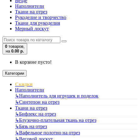
Везде
Наполнители
Ткани на отрез
Рукоделие и творчество
Ткани для рукоделия
Мерный лоскут
0
товаров,
на
0.00 р.
В корзине пусто!
Категории
Скидки
Наполнители
↳
Наполнитель для игрушек и поделок
↳
Синтепон на отрез
Ткани на отрез
↳
Бифлекс на отрез
↳
Блузочно-плательная ткань на отрез
↳
Бязь на отрез
↳
Вафельное полотно на отрез
↳
Весовой лоскут