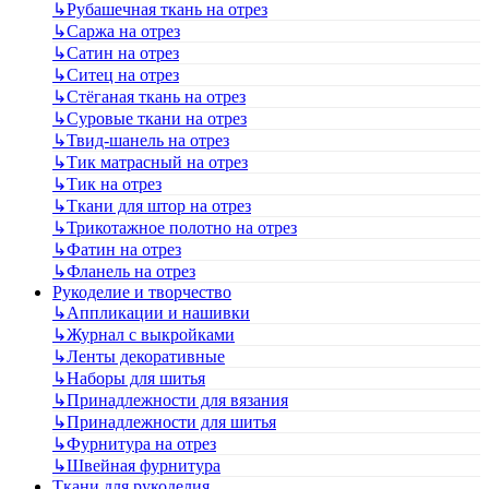
↳
Рубашечная ткань на отрез
↳
Саржа на отрез
↳
Сатин на отрез
↳
Ситец на отрез
↳
Стёганая ткань на отрез
↳
Суровые ткани на отрез
↳
Твид-шанель на отрез
↳
Тик матрасный на отрез
↳
Тик на отрез
↳
Ткани для штор на отрез
↳
Трикотажное полотно на отрез
↳
Фатин на отрез
↳
Фланель на отрез
Рукоделие и творчество
↳
Аппликации и нашивки
↳
Журнал с выкройками
↳
Ленты декоративные
↳
Наборы для шитья
↳
Принадлежности для вязания
↳
Принадлежности для шитья
↳
Фурнитура на отрез
↳
Швейная фурнитура
Ткани для рукоделия