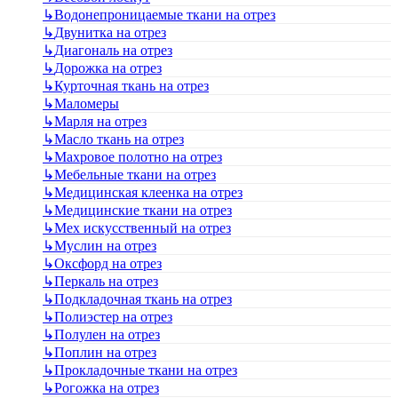
↳
Водонепроницаемые ткани на отрез
↳
Двунитка на отрез
↳
Диагональ на отрез
↳
Дорожка на отрез
↳
Курточная ткань на отрез
↳
Маломеры
↳
Марля на отрез
↳
Масло ткань на отрез
↳
Махровое полотно на отрез
↳
Мебельные ткани на отрез
↳
Медицинская клеенка на отрез
↳
Медицинские ткани на отрез
↳
Мех искусственный на отрез
↳
Муслин на отрез
↳
Оксфорд на отрез
↳
Перкаль на отрез
↳
Подкладочная ткань на отрез
↳
Полиэстер на отрез
↳
Полулен на отрез
↳
Поплин на отрез
↳
Прокладочные ткани на отрез
↳
Рогожка на отрез