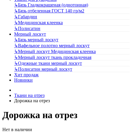
↳
Бязь Гладкокрашеная (однотонная)
↳
Бязь отбеленная ГОСТ 140 гр/м2
↳
Габардин
↳
Медицинская клеенка
↳
Полисатин
Мерный лоскут
↳
Бязь мерный лоскут
↳
Вафельное полотно мерный лоскут
↳
Мерный лоскут Медицинская клеенка
↳
Мерный лоскут ткань прокладочная
↳
Одежные ткани мерный лоскут
↳
Полисатин мерный лоскут
Хит продаж
Новинки
Ткани на отрез
Дорожка на отрез
Дорожка на отрез
Нет в наличии