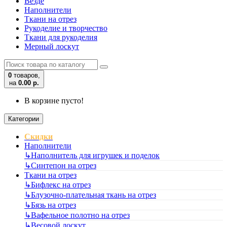
Везде
Наполнители
Ткани на отрез
Рукоделие и творчество
Ткани для рукоделия
Мерный лоскут
0
товаров,
на
0.00 р.
В корзине пусто!
Категории
Скидки
Наполнители
↳
Наполнитель для игрушек и поделок
↳
Синтепон на отрез
Ткани на отрез
↳
Бифлекс на отрез
↳
Блузочно-плательная ткань на отрез
↳
Бязь на отрез
↳
Вафельное полотно на отрез
↳
Весовой лоскут