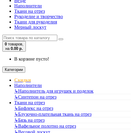
Везде
Наполнители
Ткани на отрез
Рукоделие и творчество
Ткани для рукоделия
Мерный лоскут
0
товаров,
на
0.00 р.
В корзине пусто!
Категории
Скидки
Наполнители
↳
Наполнитель для игрушек и поделок
↳
Синтепон на отрез
Ткани на отрез
↳
Бифлекс на отрез
↳
Блузочно-плательная ткань на отрез
↳
Бязь на отрез
↳
Вафельное полотно на отрез
↳
Весовой лоскут