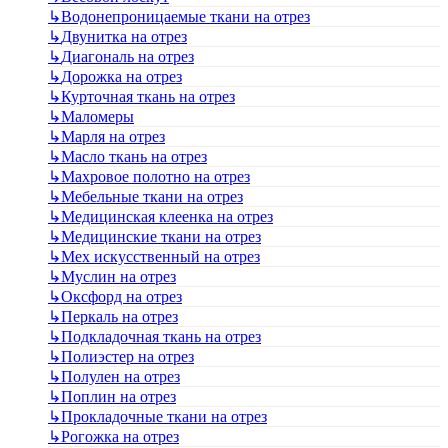
↳
Водонепроницаемые ткани на отрез
↳
Двунитка на отрез
↳
Диагональ на отрез
↳
Дорожка на отрез
↳
Курточная ткань на отрез
↳
Маломеры
↳
Марля на отрез
↳
Масло ткань на отрез
↳
Махровое полотно на отрез
↳
Мебельные ткани на отрез
↳
Медицинская клеенка на отрез
↳
Медицинские ткани на отрез
↳
Мех искусственный на отрез
↳
Муслин на отрез
↳
Оксфорд на отрез
↳
Перкаль на отрез
↳
Подкладочная ткань на отрез
↳
Полиэстер на отрез
↳
Полулен на отрез
↳
Поплин на отрез
↳
Прокладочные ткани на отрез
↳
Рогожка на отрез