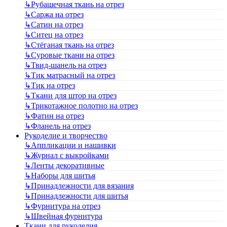
↳
Рубашечная ткань на отрез
↳
Саржа на отрез
↳
Сатин на отрез
↳
Ситец на отрез
↳
Стёганая ткань на отрез
↳
Суровые ткани на отрез
↳
Твид-шанель на отрез
↳
Тик матрасный на отрез
↳
Тик на отрез
↳
Ткани для штор на отрез
↳
Трикотажное полотно на отрез
↳
Фатин на отрез
↳
Фланель на отрез
Рукоделие и творчество
↳
Аппликации и нашивки
↳
Журнал с выкройками
↳
Ленты декоративные
↳
Наборы для шитья
↳
Принадлежности для вязания
↳
Принадлежности для шитья
↳
Фурнитура на отрез
↳
Швейная фурнитура
Ткани для рукоделия