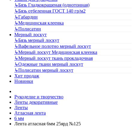
↳
Бязь Гладкокрашеная (однотонная)
↳
Бязь отбеленная ГОСТ 140 гр/м2
↳
Габардин
↳
Медицинская клеенка
↳
Полисатин
Мерный лоскут
↳
Бязь мерный лоскут
↳
Вафельное полотно мерный лоскут
↳
Мерный лоскут Медицинская клеенка
↳
Мерный лоскут ткань прокладочная
↳
Одежные ткани мерный лоскут
↳
Полисатин мерный лоскут
Хит продаж
Новинки
Рукоделие и творчество
Ленты декоративные
Ленты
Атласная лента
6 мм
Лента атласная 6мм 25ярд №125