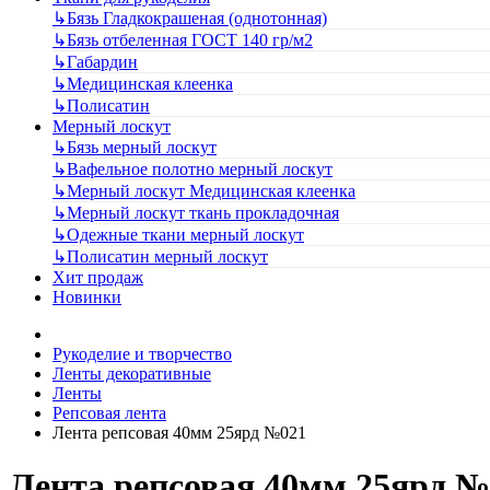
↳
Бязь Гладкокрашеная (однотонная)
↳
Бязь отбеленная ГОСТ 140 гр/м2
↳
Габардин
↳
Медицинская клеенка
↳
Полисатин
Мерный лоскут
↳
Бязь мерный лоскут
↳
Вафельное полотно мерный лоскут
↳
Мерный лоскут Медицинская клеенка
↳
Мерный лоскут ткань прокладочная
↳
Одежные ткани мерный лоскут
↳
Полисатин мерный лоскут
Хит продаж
Новинки
Рукоделие и творчество
Ленты декоративные
Ленты
Репсовая лента
Лента репсовая 40мм 25ярд №021
Лента репсовая 40мм 25ярд №