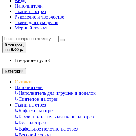
Везде
Наполнители
Ткани на отрез
Рукоделие и творчество
Ткани для рукоделия
Мерный лоскут
0
товаров,
на
0.00 р.
В корзине пусто!
Категории
Скидки
Наполнители
↳
Наполнитель для игрушек и поделок
↳
Синтепон на отрез
Ткани на отрез
↳
Бифлекс на отрез
↳
Блузочно-плательная ткань на отрез
↳
Бязь на отрез
↳
Вафельное полотно на отрез
↳
Весовой лоскут