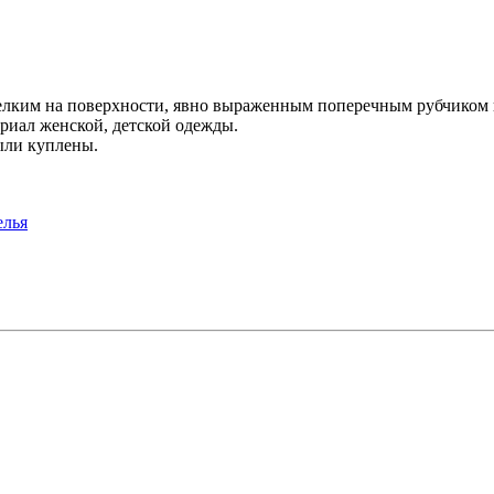
 мелким на поверхности, явно выраженным поперечным рубчико
риал женской, детской одежды.
ыли куплены.
елья