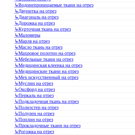
↳
Водонепроницаемые ткани на отрез
↳
Двунитка на отрез
↳
Диагональ на отрез
↳
Дорожка на отрез
↳
Курточная ткань на отрез
↳
Маломеры
↳
Марля на отрез
↳
Масло ткань на отрез
↳
Махровое полотно на отрез
↳
Мебельные ткани на отрез
↳
Медицинская клеенка на отрез
↳
Медицинские ткани на отрез
↳
Мех искусственный на отрез
↳
Муслин на отрез
↳
Оксфорд на отрез
↳
Перкаль на отрез
↳
Подкладочная ткань на отрез
↳
Полиэстер на отрез
↳
Полулен на отрез
↳
Поплин на отрез
↳
Прокладочные ткани на отрез
↳
Рогожка на отрез