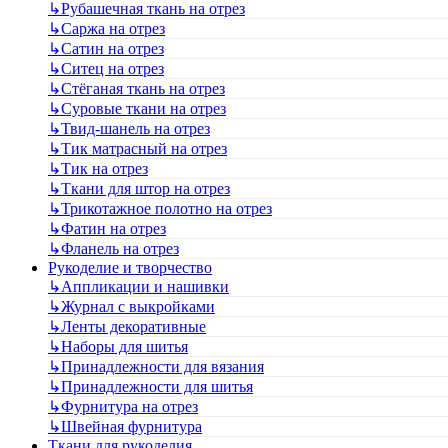
↳
Рубашечная ткань на отрез
↳
Саржа на отрез
↳
Сатин на отрез
↳
Ситец на отрез
↳
Стёганая ткань на отрез
↳
Суровые ткани на отрез
↳
Твид-шанель на отрез
↳
Тик матрасный на отрез
↳
Тик на отрез
↳
Ткани для штор на отрез
↳
Трикотажное полотно на отрез
↳
Фатин на отрез
↳
Фланель на отрез
Рукоделие и творчество
↳
Аппликации и нашивки
↳
Журнал с выкройками
↳
Ленты декоративные
↳
Наборы для шитья
↳
Принадлежности для вязания
↳
Принадлежности для шитья
↳
Фурнитура на отрез
↳
Швейная фурнитура
Ткани для рукоделия