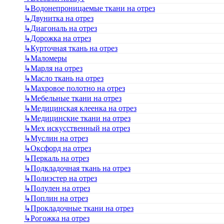
↳
Водонепроницаемые ткани на отрез
↳
Двунитка на отрез
↳
Диагональ на отрез
↳
Дорожка на отрез
↳
Курточная ткань на отрез
↳
Маломеры
↳
Марля на отрез
↳
Масло ткань на отрез
↳
Махровое полотно на отрез
↳
Мебельные ткани на отрез
↳
Медицинская клеенка на отрез
↳
Медицинские ткани на отрез
↳
Мех искусственный на отрез
↳
Муслин на отрез
↳
Оксфорд на отрез
↳
Перкаль на отрез
↳
Подкладочная ткань на отрез
↳
Полиэстер на отрез
↳
Полулен на отрез
↳
Поплин на отрез
↳
Прокладочные ткани на отрез
↳
Рогожка на отрез