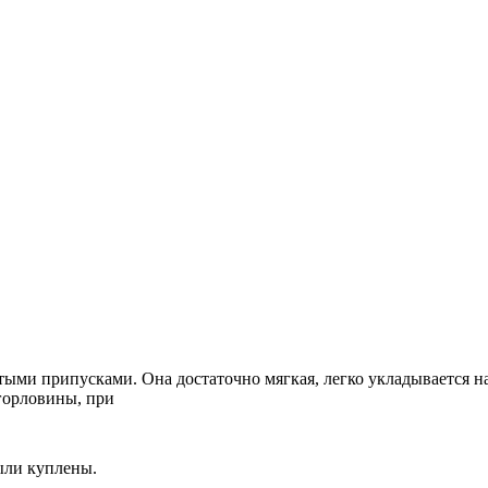
утыми припусками. Она достаточно мягкая, легко укладывается н
 горловины, при
ыли куплены.