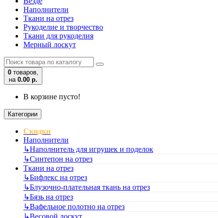
Везде
Наполнители
Ткани на отрез
Рукоделие и творчество
Ткани для рукоделия
Мерный лоскут
0
товаров,
на
0.00 р.
В корзине пусто!
Категории
Скидки
Наполнители
↳
Наполнитель для игрушек и поделок
↳
Синтепон на отрез
Ткани на отрез
↳
Бифлекс на отрез
↳
Блузочно-плательная ткань на отрез
↳
Бязь на отрез
↳
Вафельное полотно на отрез
↳
Весовой лоскут