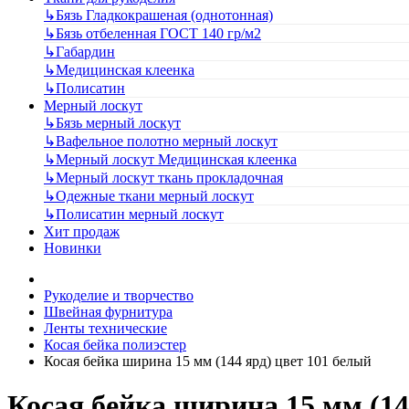
↳
Бязь Гладкокрашеная (однотонная)
↳
Бязь отбеленная ГОСТ 140 гр/м2
↳
Габардин
↳
Медицинская клеенка
↳
Полисатин
Мерный лоскут
↳
Бязь мерный лоскут
↳
Вафельное полотно мерный лоскут
↳
Мерный лоскут Медицинская клеенка
↳
Мерный лоскут ткань прокладочная
↳
Одежные ткани мерный лоскут
↳
Полисатин мерный лоскут
Хит продаж
Новинки
Рукоделие и творчество
Швейная фурнитура
Ленты технические
Косая бейка полиэстер
Косая бейка ширина 15 мм (144 ярд) цвет 101 белый
Косая бейка ширина 15 мм (14