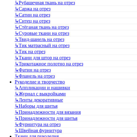
↳
Рубашечная ткань на отрез
↳
Саржа на отрез
↳
Сатин на отрез
↳
Ситец на отрез
↳
Стёганая ткань на отрез
↳
Суровые ткани на отрез
↳
Твид-шанель на отрез
↳
Тик матрасный на отрез
↳
Тик на отрез
↳
Ткани для штор на отрез
↳
Трикотажное полотно на отрез
↳
Фатин на отрез
↳
Фланель на отрез
Рукоделие и творчество
↳
Аппликации и нашивки
↳
Журнал с выкройками
↳
Ленты декоративные
↳
Наборы для шитья
↳
Принадлежности для вязания
↳
Принадлежности для шитья
↳
Фурнитура на отрез
↳
Швейная фурнитура
Ткани для рукоделия