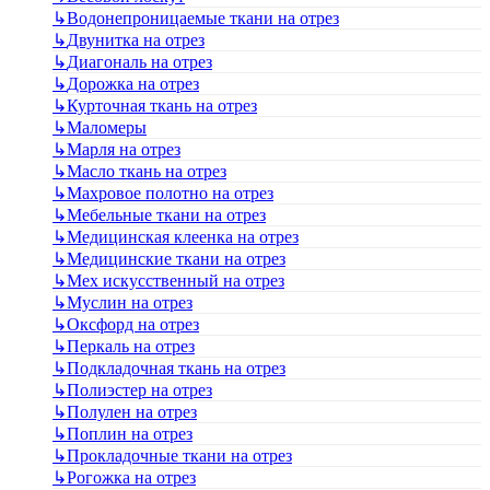
↳
Водонепроницаемые ткани на отрез
↳
Двунитка на отрез
↳
Диагональ на отрез
↳
Дорожка на отрез
↳
Курточная ткань на отрез
↳
Маломеры
↳
Марля на отрез
↳
Масло ткань на отрез
↳
Махровое полотно на отрез
↳
Мебельные ткани на отрез
↳
Медицинская клеенка на отрез
↳
Медицинские ткани на отрез
↳
Мех искусственный на отрез
↳
Муслин на отрез
↳
Оксфорд на отрез
↳
Перкаль на отрез
↳
Подкладочная ткань на отрез
↳
Полиэстер на отрез
↳
Полулен на отрез
↳
Поплин на отрез
↳
Прокладочные ткани на отрез
↳
Рогожка на отрез