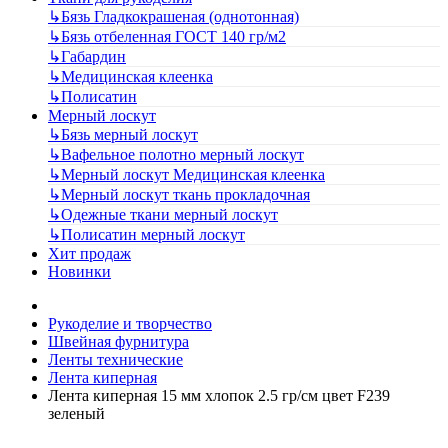
↳
Бязь Гладкокрашеная (однотонная)
↳
Бязь отбеленная ГОСТ 140 гр/м2
↳
Габардин
↳
Медицинская клеенка
↳
Полисатин
Мерный лоскут
↳
Бязь мерный лоскут
↳
Вафельное полотно мерный лоскут
↳
Мерный лоскут Медицинская клеенка
↳
Мерный лоскут ткань прокладочная
↳
Одежные ткани мерный лоскут
↳
Полисатин мерный лоскут
Хит продаж
Новинки
Рукоделие и творчество
Швейная фурнитура
Ленты технические
Лента киперная
Лента киперная 15 мм хлопок 2.5 гр/см цвет F239
зеленый