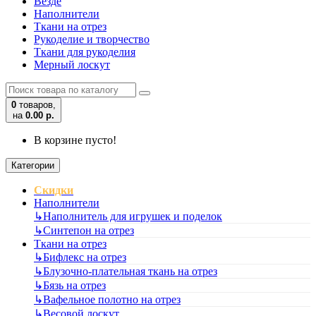
Везде
Наполнители
Ткани на отрез
Рукоделие и творчество
Ткани для рукоделия
Мерный лоскут
0
товаров,
на
0.00 р.
В корзине пусто!
Категории
Скидки
Наполнители
↳
Наполнитель для игрушек и поделок
↳
Синтепон на отрез
Ткани на отрез
↳
Бифлекс на отрез
↳
Блузочно-плательная ткань на отрез
↳
Бязь на отрез
↳
Вафельное полотно на отрез
↳
Весовой лоскут