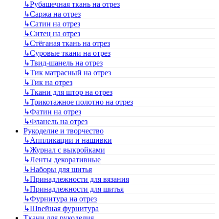
↳
Рубашечная ткань на отрез
↳
Саржа на отрез
↳
Сатин на отрез
↳
Ситец на отрез
↳
Стёганая ткань на отрез
↳
Суровые ткани на отрез
↳
Твид-шанель на отрез
↳
Тик матрасный на отрез
↳
Тик на отрез
↳
Ткани для штор на отрез
↳
Трикотажное полотно на отрез
↳
Фатин на отрез
↳
Фланель на отрез
Рукоделие и творчество
↳
Аппликации и нашивки
↳
Журнал с выкройками
↳
Ленты декоративные
↳
Наборы для шитья
↳
Принадлежности для вязания
↳
Принадлежности для шитья
↳
Фурнитура на отрез
↳
Швейная фурнитура
Ткани для рукоделия