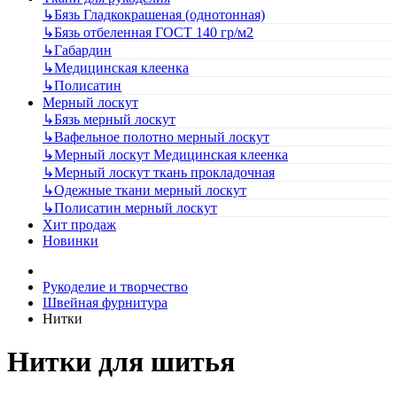
↳
Бязь Гладкокрашеная (однотонная)
↳
Бязь отбеленная ГОСТ 140 гр/м2
↳
Габардин
↳
Медицинская клеенка
↳
Полисатин
Мерный лоскут
↳
Бязь мерный лоскут
↳
Вафельное полотно мерный лоскут
↳
Мерный лоскут Медицинская клеенка
↳
Мерный лоскут ткань прокладочная
↳
Одежные ткани мерный лоскут
↳
Полисатин мерный лоскут
Хит продаж
Новинки
Рукоделие и творчество
Швейная фурнитура
Нитки
Нитки для шитья