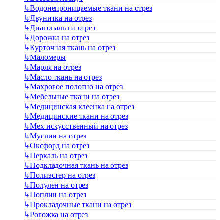
↳
Водонепроницаемые ткани на отрез
↳
Двунитка на отрез
↳
Диагональ на отрез
↳
Дорожка на отрез
↳
Курточная ткань на отрез
↳
Маломеры
↳
Марля на отрез
↳
Масло ткань на отрез
↳
Махровое полотно на отрез
↳
Мебельные ткани на отрез
↳
Медицинская клеенка на отрез
↳
Медицинские ткани на отрез
↳
Мех искусственный на отрез
↳
Муслин на отрез
↳
Оксфорд на отрез
↳
Перкаль на отрез
↳
Подкладочная ткань на отрез
↳
Полиэстер на отрез
↳
Полулен на отрез
↳
Поплин на отрез
↳
Прокладочные ткани на отрез
↳
Рогожка на отрез