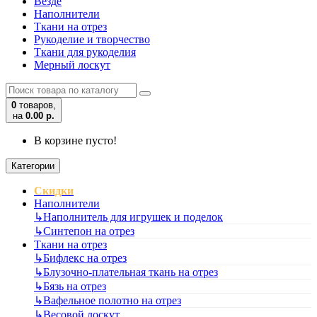
Везде
Наполнители
Ткани на отрез
Рукоделие и творчество
Ткани для рукоделия
Мерный лоскут
0
товаров,
на
0.00 р.
В корзине пусто!
Категории
Скидки
Наполнители
↳
Наполнитель для игрушек и поделок
↳
Синтепон на отрез
Ткани на отрез
↳
Бифлекс на отрез
↳
Блузочно-плательная ткань на отрез
↳
Бязь на отрез
↳
Вафельное полотно на отрез
↳
Весовой лоскут