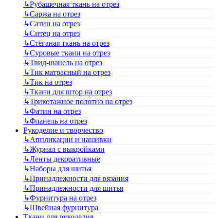
↳
Рубашечная ткань на отрез
↳
Саржа на отрез
↳
Сатин на отрез
↳
Ситец на отрез
↳
Стёганая ткань на отрез
↳
Суровые ткани на отрез
↳
Твид-шанель на отрез
↳
Тик матрасный на отрез
↳
Тик на отрез
↳
Ткани для штор на отрез
↳
Трикотажное полотно на отрез
↳
Фатин на отрез
↳
Фланель на отрез
Рукоделие и творчество
↳
Аппликации и нашивки
↳
Журнал с выкройками
↳
Ленты декоративные
↳
Наборы для шитья
↳
Принадлежности для вязания
↳
Принадлежности для шитья
↳
Фурнитура на отрез
↳
Швейная фурнитура
Ткани для рукоделия