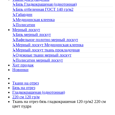
↳
Бязь Гладкокрашеная (однотонная)
↳
Бязь отбеленная ГОСТ 140 гр/м2
↳
Габардин
↳
Медицинская клеенка
↳
Полисатин
Мерный лоскут
↳
Бязь мерный лоскут
↳
Вафельное полотно мерный лоскут
↳
Мерный лоскут Медицинская клеенка
↳
Мерный лоскут ткань прокладочная
↳
Одежные ткани мерный лоскут
↳
Полисатин мерный лоскут
Хит продаж
Новинки
Ткани на отрез
Бязь на отрез
Гладкокрашеная (однотонная)
220 см 120 гр/м
Ткань на отрез бязь гладкокрашеная 120 гр/м2 220 см
цвет пудра