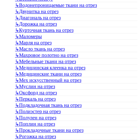
↳
Водонепроницаемые ткани на отрез
↳
Двунитка на отрез
↳
Диагональ на отрез
↳
Дорожка на отрез
↳
Курточная ткань на отрез
↳
Маломеры
↳
Марля на отрез
↳
Масло ткань на отрез
↳
Махровое полотно на отрез
↳
Мебельные ткани на отрез
↳
Медицинская клеенка на отрез
↳
Медицинские ткани на отрез
↳
Мех искусственный на отрез
↳
Муслин на отрез
↳
Оксфорд на отрез
↳
Перкаль на отрез
↳
Подкладочная ткань на отрез
↳
Полиэстер на отрез
↳
Полулен на отрез
↳
Поплин на отрез
↳
Прокладочные ткани на отрез
↳
Рогожка на отрез