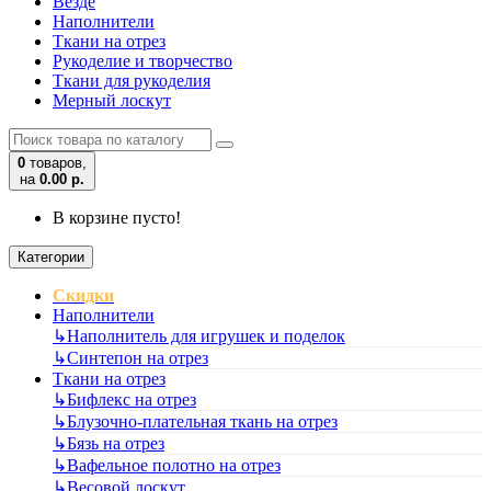
Везде
Наполнители
Ткани на отрез
Рукоделие и творчество
Ткани для рукоделия
Мерный лоскут
0
товаров,
на
0.00 р.
В корзине пусто!
Категории
Скидки
Наполнители
↳
Наполнитель для игрушек и поделок
↳
Синтепон на отрез
Ткани на отрез
↳
Бифлекс на отрез
↳
Блузочно-плательная ткань на отрез
↳
Бязь на отрез
↳
Вафельное полотно на отрез
↳
Весовой лоскут