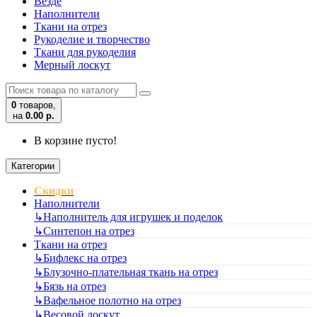
Везде
Наполнители
Ткани на отрез
Рукоделие и творчество
Ткани для рукоделия
Мерный лоскут
0
товаров,
на
0.00 р.
В корзине пусто!
Категории
Скидки
Наполнители
↳
Наполнитель для игрушек и поделок
↳
Синтепон на отрез
Ткани на отрез
↳
Бифлекс на отрез
↳
Блузочно-плательная ткань на отрез
↳
Бязь на отрез
↳
Вафельное полотно на отрез
↳
Весовой лоскут