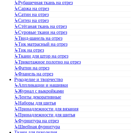
↳
Рубашечная ткань на отрез
↳
Саржа на отрез
↳
Сатин на отрез
↳
Ситец на отрез
↳
Стёганая ткань на отрез
↳
Суровые ткани на отрез
↳
Твид-шанель на отрез
↳
Тик матрасный на отрез
↳
Тик на отрез
↳
Ткани для штор на отрез
↳
Трикотажное полотно на отрез
↳
Фатин на отрез
↳
Фланель на отрез
Рукоделие и творчество
↳
Аппликации и нашивки
↳
Журнал с выкройками
↳
Ленты декоративные
↳
Наборы для шитья
↳
Принадлежности для вязания
↳
Принадлежности для шитья
↳
Фурнитура на отрез
↳
Швейная фурнитура
Ткани для рукоделия