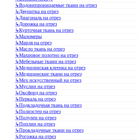
↳
Водонепроницаемые ткани на отрез
↳
Двунитка на отрез
↳
Диагональ на отрез
↳
Дорожка на отрез
↳
Курточная ткань на отрез
↳
Маломеры
↳
Марля на отрез
↳
Масло ткань на отрез
↳
Махровое полотно на отрез
↳
Мебельные ткани на отрез
↳
Медицинская клеенка на отрез
↳
Медицинские ткани на отрез
↳
Мех искусственный на отрез
↳
Муслин на отрез
↳
Оксфорд на отрез
↳
Перкаль на отрез
↳
Подкладочная ткань на отрез
↳
Полиэстер на отрез
↳
Полулен на отрез
↳
Поплин на отрез
↳
Прокладочные ткани на отрез
↳
Рогожка на отрез