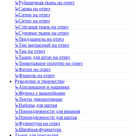
↳
Рубашечная ткань на отрез
↳
Саржа на отрез
↳
Сатин на отрез
↳
Ситец на отрез
↳
Стёганая ткань на отрез
↳
Суровые ткани на отрез
↳
Твид-шанель на отрез
↳
Тик матрасный на отрез
↳
Тик на отрез
↳
Ткани для штор на отрез
↳
Трикотажное полотно на отрез
↳
Фатин на отрез
↳
Фланель на отрез
Рукоделие и творчество
↳
Аппликации и нашивки
↳
Журнал с выкройками
↳
Ленты декоративные
↳
Наборы для шитья
↳
Принадлежности для вязания
↳
Принадлежности для шитья
↳
Фурнитура на отрез
↳
Швейная фурнитура
Ткани для рукоделия