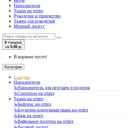
Везде
Наполнители
Ткани на отрез
Рукоделие и творчество
Ткани для рукоделия
Мерный лоскут
0
товаров,
на
0.00 р.
В корзине пусто!
Категории
Скидки
Наполнители
↳
Наполнитель для игрушек и поделок
↳
Синтепон на отрез
Ткани на отрез
↳
Бифлекс на отрез
↳
Блузочно-плательная ткань на отрез
↳
Бязь на отрез
↳
Вафельное полотно на отрез
↳
Весовой лоскут