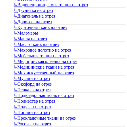
↳
Водонепроницаемые ткани на отрез
↳
Двунитка на отрез
↳
Диагональ на отрез
↳
Дорожка на отрез
↳
Курточная ткань на отрез
↳
Маломеры
↳
Марля на отрез
↳
Масло ткань на отрез
↳
Махровое полотно на отрез
↳
Мебельные ткани на отрез
↳
Медицинская клеенка на отрез
↳
Медицинские ткани на отрез
↳
Мех искусственный на отрез
↳
Муслин на отрез
↳
Оксфорд на отрез
↳
Перкаль на отрез
↳
Подкладочная ткань на отрез
↳
Полиэстер на отрез
↳
Полулен на отрез
↳
Поплин на отрез
↳
Прокладочные ткани на отрез
↳
Рогожка на отрез