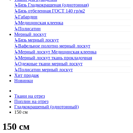
↳
Бязь Гладкокрашеная (однотонная)
↳
Бязь отбеленная ГОСТ 140 гр/м2
↳
Габардин
↳
Медицинская клеенка
↳
Полисатин
Мерный лоскут
↳
Бязь мерный лоскут
↳
Вафельное полотно мерный лоскут
↳
Мерный лоскут Медицинская клеенка
↳
Мерный лоскут ткань прокладочная
↳
Одежные ткани мерный лоскут
↳
Полисатин мерный лоскут
Хит продаж
Новинки
Ткани на отрез
Поплин на отрез
Гладкокрашеный (однотонный)
150 см
150 см