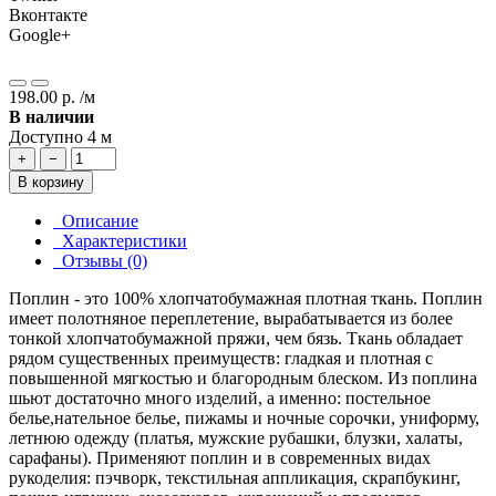
Вконтакте
Google+
198.00 р. /м
В наличии
Доступно 4 м
+
−
В корзину
Описание
Характеристики
Отзывы (0)
Поплин - это 100% хлопчатобумажная плотная ткань. Поплин
имеет полотняное переплетение, вырабатывается из более
тонкой хлопчатобумажной пряжи, чем бязь. Ткань обладает
рядом существенных преимуществ: гладкая и плотная с
повышенной мягкостью и благородным блеском. Из поплина
шьют достаточно много изделий, а именно: постельное
белье,нательное белье, пижамы и ночные сорочки, униформу,
летнюю одежду (платья, мужские рубашки, блузки, халаты,
сарафаны). Применяют поплин и в современных видах
рукоделия: пэчворк, текстильная аппликация, скрапбукинг,