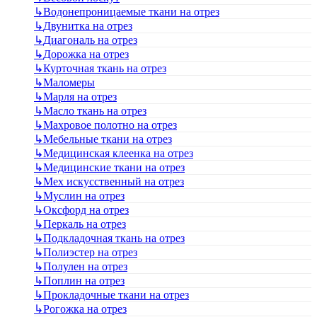
↳
Водонепроницаемые ткани на отрез
↳
Двунитка на отрез
↳
Диагональ на отрез
↳
Дорожка на отрез
↳
Курточная ткань на отрез
↳
Маломеры
↳
Марля на отрез
↳
Масло ткань на отрез
↳
Махровое полотно на отрез
↳
Мебельные ткани на отрез
↳
Медицинская клеенка на отрез
↳
Медицинские ткани на отрез
↳
Мех искусственный на отрез
↳
Муслин на отрез
↳
Оксфорд на отрез
↳
Перкаль на отрез
↳
Подкладочная ткань на отрез
↳
Полиэстер на отрез
↳
Полулен на отрез
↳
Поплин на отрез
↳
Прокладочные ткани на отрез
↳
Рогожка на отрез