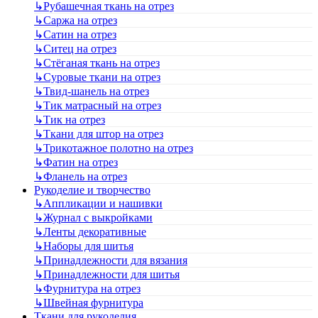
↳
Рубашечная ткань на отрез
↳
Саржа на отрез
↳
Сатин на отрез
↳
Ситец на отрез
↳
Стёганая ткань на отрез
↳
Суровые ткани на отрез
↳
Твид-шанель на отрез
↳
Тик матрасный на отрез
↳
Тик на отрез
↳
Ткани для штор на отрез
↳
Трикотажное полотно на отрез
↳
Фатин на отрез
↳
Фланель на отрез
Рукоделие и творчество
↳
Аппликации и нашивки
↳
Журнал с выкройками
↳
Ленты декоративные
↳
Наборы для шитья
↳
Принадлежности для вязания
↳
Принадлежности для шитья
↳
Фурнитура на отрез
↳
Швейная фурнитура
Ткани для рукоделия