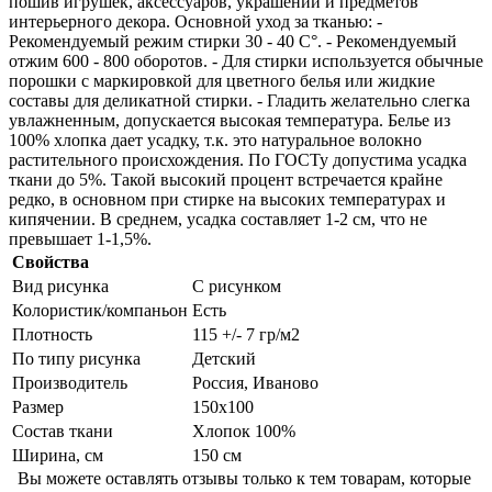
пошив игрушек, аксессуаров, украшений и предметов
интерьерного декора. Основной уход за тканью: -
Рекомендуемый режим стирки 30 - 40 С°. - Рекомендуемый
отжим 600 - 800 оборотов. - Для стирки используется обычные
порошки с маркировкой для цветного белья или жидкие
составы для деликатной стирки. - Гладить желательно слегка
увлажненным, допускается высокая температура. Белье из
100% хлопка дает усадку, т.к. это натуральное волокно
растительного происхождения. По ГОСТу допустима усадка
ткани до 5%. Такой высокий процент встречается крайне
редко, в основном при стирке на высоких температурах и
кипячении. В среднем, усадка составляет 1-2 см, что не
превышает 1-1,5%.
Свойства
Вид рисунка
С рисунком
Колористик/компаньон
Есть
Плотность
115 +/- 7 гр/м2
По типу рисунка
Детский
Производитель
Россия, Иваново
Размер
150х100
Состав ткани
Хлопок 100%
Ширина, см
150 см
Вы можете оставлять отзывы только к тем товарам, которые