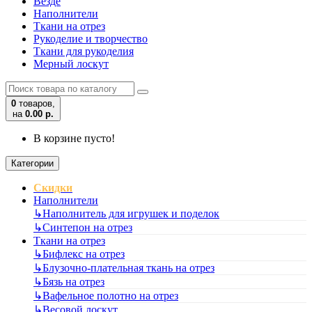
Везде
Наполнители
Ткани на отрез
Рукоделие и творчество
Ткани для рукоделия
Мерный лоскут
0
товаров,
на
0.00 р.
В корзине пусто!
Категории
Скидки
Наполнители
↳
Наполнитель для игрушек и поделок
↳
Синтепон на отрез
Ткани на отрез
↳
Бифлекс на отрез
↳
Блузочно-плательная ткань на отрез
↳
Бязь на отрез
↳
Вафельное полотно на отрез
↳
Весовой лоскут