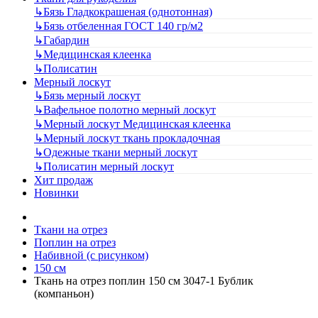
↳
Бязь Гладкокрашеная (однотонная)
↳
Бязь отбеленная ГОСТ 140 гр/м2
↳
Габардин
↳
Медицинская клеенка
↳
Полисатин
Мерный лоскут
↳
Бязь мерный лоскут
↳
Вафельное полотно мерный лоскут
↳
Мерный лоскут Медицинская клеенка
↳
Мерный лоскут ткань прокладочная
↳
Одежные ткани мерный лоскут
↳
Полисатин мерный лоскут
Хит продаж
Новинки
Ткани на отрез
Поплин на отрез
Набивной (с рисунком)
150 см
Ткань на отрез поплин 150 см 3047-1 Бублик
(компаньон)