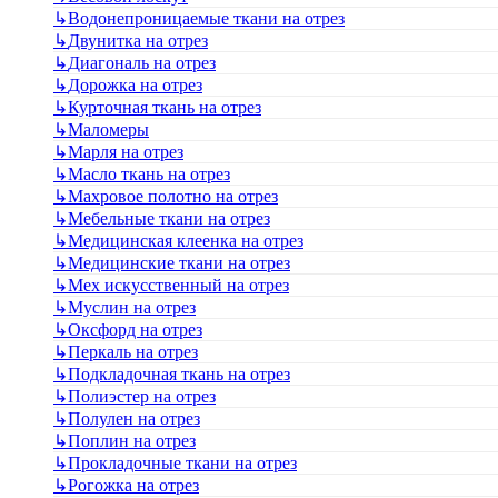
↳
Водонепроницаемые ткани на отрез
↳
Двунитка на отрез
↳
Диагональ на отрез
↳
Дорожка на отрез
↳
Курточная ткань на отрез
↳
Маломеры
↳
Марля на отрез
↳
Масло ткань на отрез
↳
Махровое полотно на отрез
↳
Мебельные ткани на отрез
↳
Медицинская клеенка на отрез
↳
Медицинские ткани на отрез
↳
Мех искусственный на отрез
↳
Муслин на отрез
↳
Оксфорд на отрез
↳
Перкаль на отрез
↳
Подкладочная ткань на отрез
↳
Полиэстер на отрез
↳
Полулен на отрез
↳
Поплин на отрез
↳
Прокладочные ткани на отрез
↳
Рогожка на отрез