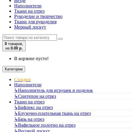
Везде
Наполнители
Ткани на отрез
Рукоделие и творчество
Ткани для рукоделия
Мерный лоскут
0
товаров,
на
0.00 р.
В корзине пусто!
Категории
Скидки
Наполнители
↳
Наполнитель для игрушек и поделок
↳
Синтепон на отрез
Ткани на отрез
↳
Бифлекс на отрез
↳
Блузочно-плательная ткань на отрез
↳
Бязь на отрез
↳
Вафельное полотно на отрез
↳
Весовой лоскут