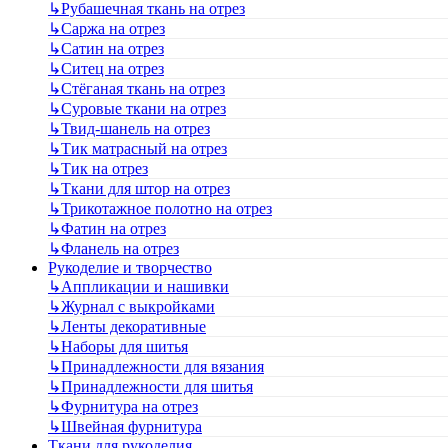
↳
Рубашечная ткань на отрез
↳
Саржа на отрез
↳
Сатин на отрез
↳
Ситец на отрез
↳
Стёганая ткань на отрез
↳
Суровые ткани на отрез
↳
Твид-шанель на отрез
↳
Тик матрасный на отрез
↳
Тик на отрез
↳
Ткани для штор на отрез
↳
Трикотажное полотно на отрез
↳
Фатин на отрез
↳
Фланель на отрез
Рукоделие и творчество
↳
Аппликации и нашивки
↳
Журнал с выкройками
↳
Ленты декоративные
↳
Наборы для шитья
↳
Принадлежности для вязания
↳
Принадлежности для шитья
↳
Фурнитура на отрез
↳
Швейная фурнитура
Ткани для рукоделия