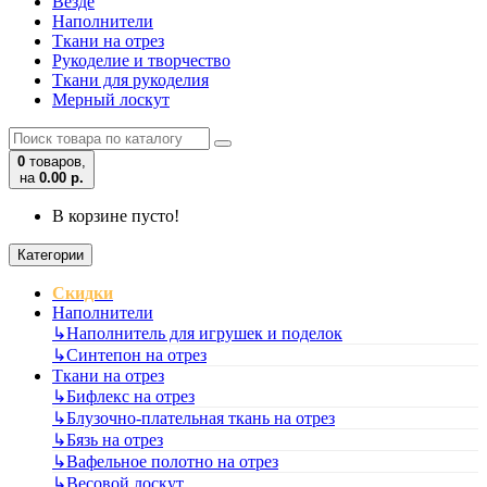
Везде
Наполнители
Ткани на отрез
Рукоделие и творчество
Ткани для рукоделия
Мерный лоскут
0
товаров,
на
0.00 р.
В корзине пусто!
Категории
Скидки
Наполнители
↳
Наполнитель для игрушек и поделок
↳
Синтепон на отрез
Ткани на отрез
↳
Бифлекс на отрез
↳
Блузочно-плательная ткань на отрез
↳
Бязь на отрез
↳
Вафельное полотно на отрез
↳
Весовой лоскут