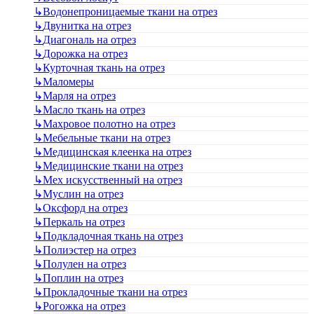
↳
Водонепроницаемые ткани на отрез
↳
Двунитка на отрез
↳
Диагональ на отрез
↳
Дорожка на отрез
↳
Курточная ткань на отрез
↳
Маломеры
↳
Марля на отрез
↳
Масло ткань на отрез
↳
Махровое полотно на отрез
↳
Мебельные ткани на отрез
↳
Медицинская клеенка на отрез
↳
Медицинские ткани на отрез
↳
Мех искусственный на отрез
↳
Муслин на отрез
↳
Оксфорд на отрез
↳
Перкаль на отрез
↳
Подкладочная ткань на отрез
↳
Полиэстер на отрез
↳
Полулен на отрез
↳
Поплин на отрез
↳
Прокладочные ткани на отрез
↳
Рогожка на отрез