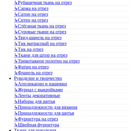
↳
Рубашечная ткань на отрез
↳
Саржа на отрез
↳
Сатин на отрез
↳
Ситец на отрез
↳
Стёганая ткань на отрез
↳
Суровые ткани на отрез
↳
Твид-шанель на отрез
↳
Тик матрасный на отрез
↳
Тик на отрез
↳
Ткани для штор на отрез
↳
Трикотажное полотно на отрез
↳
Фатин на отрез
↳
Фланель на отрез
Рукоделие и творчество
↳
Аппликации и нашивки
↳
Журнал с выкройками
↳
Ленты декоративные
↳
Наборы для шитья
↳
Принадлежности для вязания
↳
Принадлежности для шитья
↳
Фурнитура на отрез
↳
Швейная фурнитура
Ткани для рукоделия