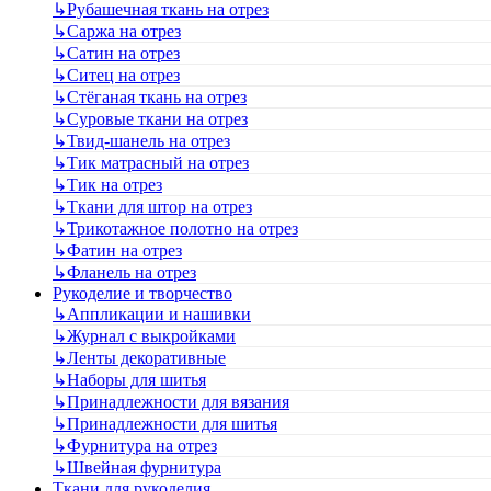
↳
Рубашечная ткань на отрез
↳
Саржа на отрез
↳
Сатин на отрез
↳
Ситец на отрез
↳
Стёганая ткань на отрез
↳
Суровые ткани на отрез
↳
Твид-шанель на отрез
↳
Тик матрасный на отрез
↳
Тик на отрез
↳
Ткани для штор на отрез
↳
Трикотажное полотно на отрез
↳
Фатин на отрез
↳
Фланель на отрез
Рукоделие и творчество
↳
Аппликации и нашивки
↳
Журнал с выкройками
↳
Ленты декоративные
↳
Наборы для шитья
↳
Принадлежности для вязания
↳
Принадлежности для шитья
↳
Фурнитура на отрез
↳
Швейная фурнитура
Ткани для рукоделия