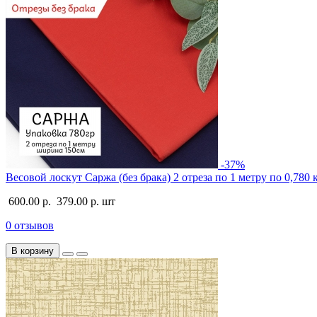
-37%
Весовой лоскут Саржа (без брака) 2 отреза по 1 метру по 0,780 
600.00 р.
379.00 р.
шт
0 отзывов
В корзину