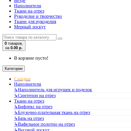
Везде
Наполнители
Ткани на отрез
Рукоделие и творчество
Ткани для рукоделия
Мерный лоскут
0
товаров,
на
0.00 р.
В корзине пусто!
Категории
Скидки
Наполнители
↳
Наполнитель для игрушек и поделок
↳
Синтепон на отрез
Ткани на отрез
↳
Бифлекс на отрез
↳
Блузочно-плательная ткань на отрез
↳
Бязь на отрез
↳
Вафельное полотно на отрез
↳
Весовой лоскут