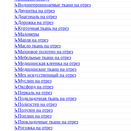
↳
Водонепроницаемые ткани на отрез
↳
Двунитка на отрез
↳
Диагональ на отрез
↳
Дорожка на отрез
↳
Курточная ткань на отрез
↳
Маломеры
↳
Марля на отрез
↳
Масло ткань на отрез
↳
Махровое полотно на отрез
↳
Мебельные ткани на отрез
↳
Медицинская клеенка на отрез
↳
Медицинские ткани на отрез
↳
Мех искусственный на отрез
↳
Муслин на отрез
↳
Оксфорд на отрез
↳
Перкаль на отрез
↳
Подкладочная ткань на отрез
↳
Полиэстер на отрез
↳
Полулен на отрез
↳
Поплин на отрез
↳
Прокладочные ткани на отрез
↳
Рогожка на отрез