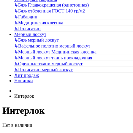
↳
Бязь Гладкокрашеная (однотонная)
↳
Бязь отбеленная ГОСТ 140 гр/м2
↳
Габардин
↳
Медицинская клеенка
↳
Полисатин
Мерный лоскут
↳
Бязь мерный лоскут
↳
Вафельное полотно мерный лоскут
↳
Мерный лоскут Медицинская клеенка
↳
Мерный лоскут ткань прокладочная
↳
Одежные ткани мерный лоскут
↳
Полисатин мерный лоскут
Хит продаж
Новинки
Интерлок
Интерлок
Нет в наличии