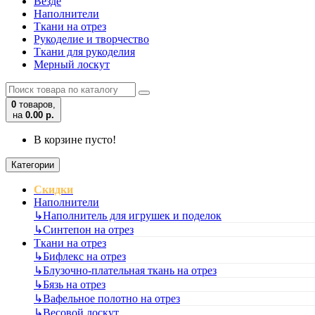
Везде
Наполнители
Ткани на отрез
Рукоделие и творчество
Ткани для рукоделия
Мерный лоскут
0
товаров,
на
0.00 р.
В корзине пусто!
Категории
Скидки
Наполнители
↳
Наполнитель для игрушек и поделок
↳
Синтепон на отрез
Ткани на отрез
↳
Бифлекс на отрез
↳
Блузочно-плательная ткань на отрез
↳
Бязь на отрез
↳
Вафельное полотно на отрез
↳
Весовой лоскут