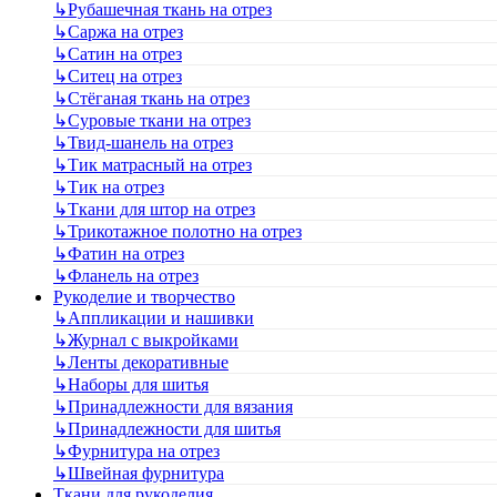
↳
Рубашечная ткань на отрез
↳
Саржа на отрез
↳
Сатин на отрез
↳
Ситец на отрез
↳
Стёганая ткань на отрез
↳
Суровые ткани на отрез
↳
Твид-шанель на отрез
↳
Тик матрасный на отрез
↳
Тик на отрез
↳
Ткани для штор на отрез
↳
Трикотажное полотно на отрез
↳
Фатин на отрез
↳
Фланель на отрез
Рукоделие и творчество
↳
Аппликации и нашивки
↳
Журнал с выкройками
↳
Ленты декоративные
↳
Наборы для шитья
↳
Принадлежности для вязания
↳
Принадлежности для шитья
↳
Фурнитура на отрез
↳
Швейная фурнитура
Ткани для рукоделия