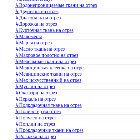
↳
Водонепроницаемые ткани на отрез
↳
Двунитка на отрез
↳
Диагональ на отрез
↳
Дорожка на отрез
↳
Курточная ткань на отрез
↳
Маломеры
↳
Марля на отрез
↳
Масло ткань на отрез
↳
Махровое полотно на отрез
↳
Мебельные ткани на отрез
↳
Медицинская клеенка на отрез
↳
Медицинские ткани на отрез
↳
Мех искусственный на отрез
↳
Муслин на отрез
↳
Оксфорд на отрез
↳
Перкаль на отрез
↳
Подкладочная ткань на отрез
↳
Полиэстер на отрез
↳
Полулен на отрез
↳
Поплин на отрез
↳
Прокладочные ткани на отрез
↳
Рогожка на отрез