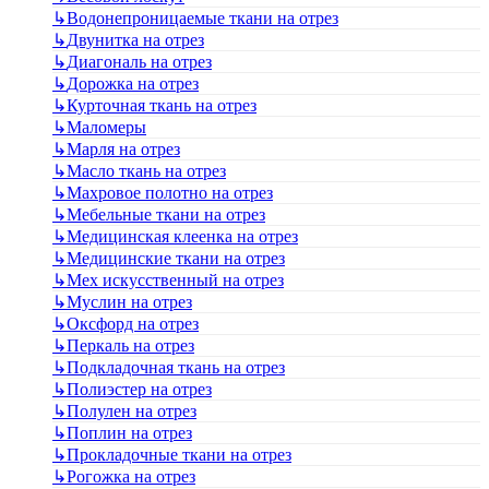
↳
Водонепроницаемые ткани на отрез
↳
Двунитка на отрез
↳
Диагональ на отрез
↳
Дорожка на отрез
↳
Курточная ткань на отрез
↳
Маломеры
↳
Марля на отрез
↳
Масло ткань на отрез
↳
Махровое полотно на отрез
↳
Мебельные ткани на отрез
↳
Медицинская клеенка на отрез
↳
Медицинские ткани на отрез
↳
Мех искусственный на отрез
↳
Муслин на отрез
↳
Оксфорд на отрез
↳
Перкаль на отрез
↳
Подкладочная ткань на отрез
↳
Полиэстер на отрез
↳
Полулен на отрез
↳
Поплин на отрез
↳
Прокладочные ткани на отрез
↳
Рогожка на отрез