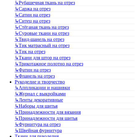
↳
Рубашечная ткань на отрез
↳
Саржа на отрез
↳
Сатин на отрез
↳
Ситец на отрез
↳
Стёганая ткань на отрез
↳
Суровые ткани на отрез
↳
Твид-шанель на отрез
↳
Тик матрасный на отрез
↳
Тик на отрез
↳
Ткани для штор на отрез
↳
Трикотажное полотно на отрез
↳
Фатин на отрез
↳
Фланель на отрез
Рукоделие и творчество
↳
Аппликации и нашивки
↳
Журнал с выкройками
↳
Ленты декоративные
↳
Наборы для шитья
↳
Принадлежности для вязания
↳
Принадлежности для шитья
↳
Фурнитура на отрез
↳
Швейная фурнитура
Ткани для рукоделия