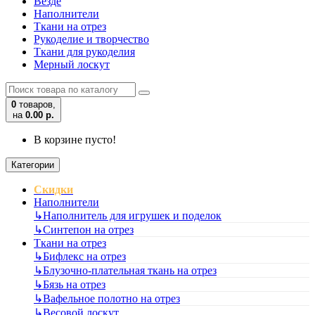
Везде
Наполнители
Ткани на отрез
Рукоделие и творчество
Ткани для рукоделия
Мерный лоскут
0
товаров,
на
0.00 р.
В корзине пусто!
Категории
Скидки
Наполнители
↳
Наполнитель для игрушек и поделок
↳
Синтепон на отрез
Ткани на отрез
↳
Бифлекс на отрез
↳
Блузочно-плательная ткань на отрез
↳
Бязь на отрез
↳
Вафельное полотно на отрез
↳
Весовой лоскут