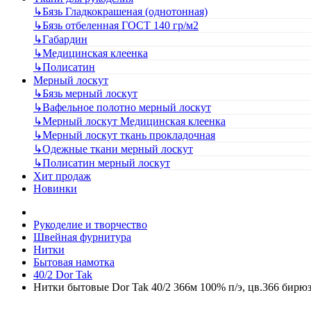
↳
Бязь Гладкокрашеная (однотонная)
↳
Бязь отбеленная ГОСТ 140 гр/м2
↳
Габардин
↳
Медицинская клеенка
↳
Полисатин
Мерный лоскут
↳
Бязь мерный лоскут
↳
Вафельное полотно мерный лоскут
↳
Мерный лоскут Медицинская клеенка
↳
Мерный лоскут ткань прокладочная
↳
Одежные ткани мерный лоскут
↳
Полисатин мерный лоскут
Хит продаж
Новинки
Рукоделие и творчество
Швейная фурнитура
Нитки
Бытовая намотка
40/2 Dor Tak
Нитки бытовые Dor Tak 40/2 366м 100% п/э, цв.366 бирю