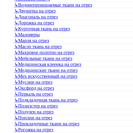
↳
Водонепроницаемые ткани на отрез
↳
Двунитка на отрез
↳
Диагональ на отрез
↳
Дорожка на отрез
↳
Курточная ткань на отрез
↳
Маломеры
↳
Марля на отрез
↳
Масло ткань на отрез
↳
Махровое полотно на отрез
↳
Мебельные ткани на отрез
↳
Медицинская клеенка на отрез
↳
Медицинские ткани на отрез
↳
Мех искусственный на отрез
↳
Муслин на отрез
↳
Оксфорд на отрез
↳
Перкаль на отрез
↳
Подкладочная ткань на отрез
↳
Полиэстер на отрез
↳
Полулен на отрез
↳
Поплин на отрез
↳
Прокладочные ткани на отрез
↳
Рогожка на отрез