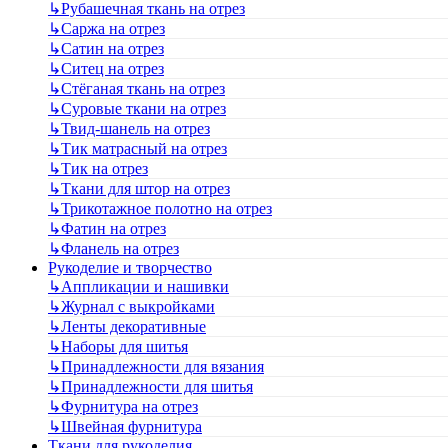
↳
Рубашечная ткань на отрез
↳
Саржа на отрез
↳
Сатин на отрез
↳
Ситец на отрез
↳
Стёганая ткань на отрез
↳
Суровые ткани на отрез
↳
Твид-шанель на отрез
↳
Тик матрасный на отрез
↳
Тик на отрез
↳
Ткани для штор на отрез
↳
Трикотажное полотно на отрез
↳
Фатин на отрез
↳
Фланель на отрез
Рукоделие и творчество
↳
Аппликации и нашивки
↳
Журнал с выкройками
↳
Ленты декоративные
↳
Наборы для шитья
↳
Принадлежности для вязания
↳
Принадлежности для шитья
↳
Фурнитура на отрез
↳
Швейная фурнитура
Ткани для рукоделия