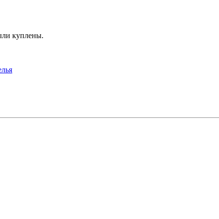
ыли куплены.
елья