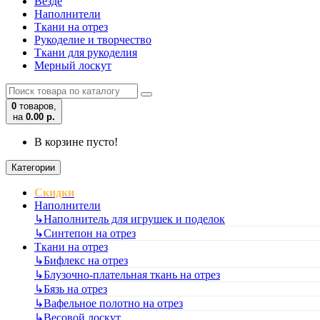
Везде
Наполнители
Ткани на отрез
Рукоделие и творчество
Ткани для рукоделия
Мерный лоскут
0
товаров,
на
0.00 р.
В корзине пусто!
Категории
Скидки
Наполнители
↳
Наполнитель для игрушек и поделок
↳
Синтепон на отрез
Ткани на отрез
↳
Бифлекс на отрез
↳
Блузочно-плательная ткань на отрез
↳
Бязь на отрез
↳
Вафельное полотно на отрез
↳
Весовой лоскут