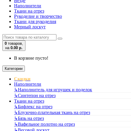
Везде
Наполнители
Ткани на отрез
Рукоделие и творчество
Ткани для рукоделия
Мерный лоскут
0
товаров,
на
0.00 р.
В корзине пусто!
Категории
Скидки
Наполнители
↳
Наполнитель для игрушек и поделок
↳
Синтепон на отрез
Ткани на отрез
↳
Бифлекс на отрез
↳
Блузочно-плательная ткань на отрез
↳
Бязь на отрез
↳
Вафельное полотно на отрез
↳
Весовой лоскут