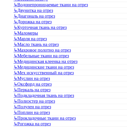
↳
Водонепроницаемые ткани на отрез
↳
Двунитка на отрез
↳
Диагональ на отрез
↳
Дорожка на отрез
↳
Курточная ткань на отрез
↳
Маломеры
↳
Марля на отрез
↳
Масло ткань на отрез
↳
Махровое полотно на отрез
↳
Мебельные ткани на отрез
↳
Медицинская клеенка на отрез
↳
Медицинские ткани на отрез
↳
Мех искусственный на отрез
↳
Муслин на отрез
↳
Оксфорд на отрез
↳
Перкаль на отрез
↳
Подкладочная ткань на отрез
↳
Полиэстер на отрез
↳
Полулен на отрез
↳
Поплин на отрез
↳
Прокладочные ткани на отрез
↳
Рогожка на отрез