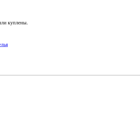
ыли куплены.
елья