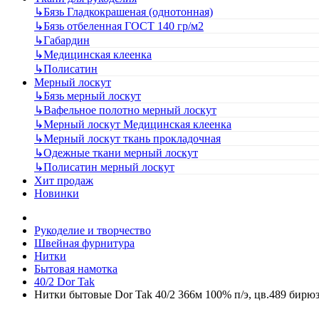
↳
Бязь Гладкокрашеная (однотонная)
↳
Бязь отбеленная ГОСТ 140 гр/м2
↳
Габардин
↳
Медицинская клеенка
↳
Полисатин
Мерный лоскут
↳
Бязь мерный лоскут
↳
Вафельное полотно мерный лоскут
↳
Мерный лоскут Медицинская клеенка
↳
Мерный лоскут ткань прокладочная
↳
Одежные ткани мерный лоскут
↳
Полисатин мерный лоскут
Хит продаж
Новинки
Рукоделие и творчество
Швейная фурнитура
Нитки
Бытовая намотка
40/2 Dor Tak
Нитки бытовые Dor Tak 40/2 366м 100% п/э, цв.489 бирю