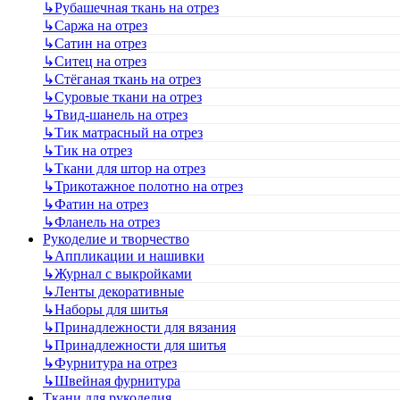
↳
Рубашечная ткань на отрез
↳
Саржа на отрез
↳
Сатин на отрез
↳
Ситец на отрез
↳
Стёганая ткань на отрез
↳
Суровые ткани на отрез
↳
Твид-шанель на отрез
↳
Тик матрасный на отрез
↳
Тик на отрез
↳
Ткани для штор на отрез
↳
Трикотажное полотно на отрез
↳
Фатин на отрез
↳
Фланель на отрез
Рукоделие и творчество
↳
Аппликации и нашивки
↳
Журнал с выкройками
↳
Ленты декоративные
↳
Наборы для шитья
↳
Принадлежности для вязания
↳
Принадлежности для шитья
↳
Фурнитура на отрез
↳
Швейная фурнитура
Ткани для рукоделия