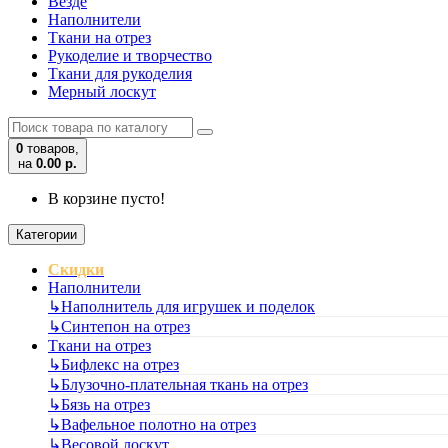
Везде
Наполнители
Ткани на отрез
Рукоделие и творчество
Ткани для рукоделия
Мерный лоскут
0
товаров,
на
0.00 р.
В корзине пусто!
Категории
Скидки
Наполнители
↳
Наполнитель для игрушек и поделок
↳
Синтепон на отрез
Ткани на отрез
↳
Бифлекс на отрез
↳
Блузочно-плательная ткань на отрез
↳
Бязь на отрез
↳
Вафельное полотно на отрез
↳
Весовой лоскут