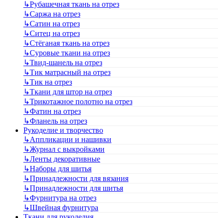
↳
Рубашечная ткань на отрез
↳
Саржа на отрез
↳
Сатин на отрез
↳
Ситец на отрез
↳
Стёганая ткань на отрез
↳
Суровые ткани на отрез
↳
Твид-шанель на отрез
↳
Тик матрасный на отрез
↳
Тик на отрез
↳
Ткани для штор на отрез
↳
Трикотажное полотно на отрез
↳
Фатин на отрез
↳
Фланель на отрез
Рукоделие и творчество
↳
Аппликации и нашивки
↳
Журнал с выкройками
↳
Ленты декоративные
↳
Наборы для шитья
↳
Принадлежности для вязания
↳
Принадлежности для шитья
↳
Фурнитура на отрез
↳
Швейная фурнитура
Ткани для рукоделия