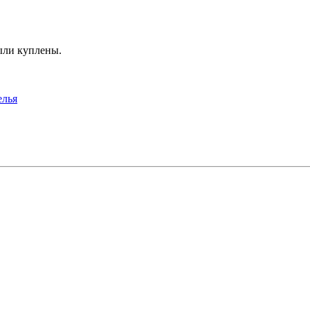
ыли куплены.
елья