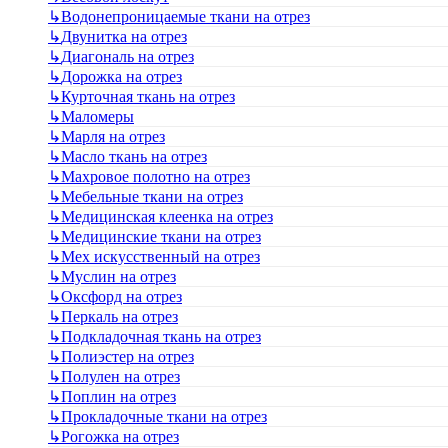
↳
Водонепроницаемые ткани на отрез
↳
Двунитка на отрез
↳
Диагональ на отрез
↳
Дорожка на отрез
↳
Курточная ткань на отрез
↳
Маломеры
↳
Марля на отрез
↳
Масло ткань на отрез
↳
Махровое полотно на отрез
↳
Мебельные ткани на отрез
↳
Медицинская клеенка на отрез
↳
Медицинские ткани на отрез
↳
Мех искусственный на отрез
↳
Муслин на отрез
↳
Оксфорд на отрез
↳
Перкаль на отрез
↳
Подкладочная ткань на отрез
↳
Полиэстер на отрез
↳
Полулен на отрез
↳
Поплин на отрез
↳
Прокладочные ткани на отрез
↳
Рогожка на отрез