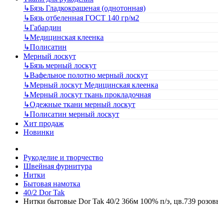
↳
Бязь Гладкокрашеная (однотонная)
↳
Бязь отбеленная ГОСТ 140 гр/м2
↳
Габардин
↳
Медицинская клеенка
↳
Полисатин
Мерный лоскут
↳
Бязь мерный лоскут
↳
Вафельное полотно мерный лоскут
↳
Мерный лоскут Медицинская клеенка
↳
Мерный лоскут ткань прокладочная
↳
Одежные ткани мерный лоскут
↳
Полисатин мерный лоскут
Хит продаж
Новинки
Рукоделие и творчество
Швейная фурнитура
Нитки
Бытовая намотка
40/2 Dor Tak
Нитки бытовые Dor Tak 40/2 366м 100% п/э, цв.739 розо