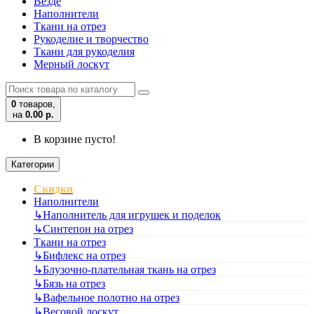
Везде
Наполнители
Ткани на отрез
Рукоделие и творчество
Ткани для рукоделия
Мерный лоскут
0
товаров,
на
0.00 р.
В корзине пусто!
Категории
Скидки
Наполнители
↳
Наполнитель для игрушек и поделок
↳
Синтепон на отрез
Ткани на отрез
↳
Бифлекс на отрез
↳
Блузочно-плательная ткань на отрез
↳
Бязь на отрез
↳
Вафельное полотно на отрез
↳
Весовой лоскут