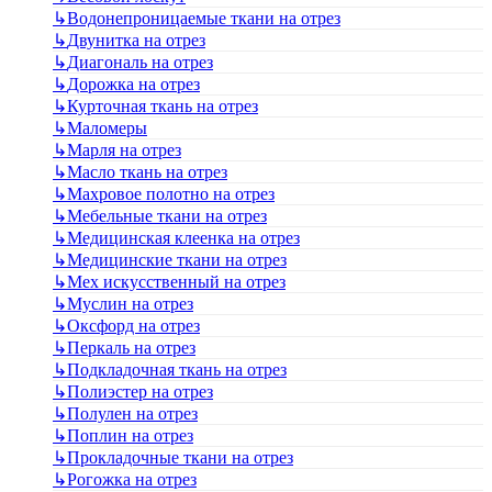
↳
Водонепроницаемые ткани на отрез
↳
Двунитка на отрез
↳
Диагональ на отрез
↳
Дорожка на отрез
↳
Курточная ткань на отрез
↳
Маломеры
↳
Марля на отрез
↳
Масло ткань на отрез
↳
Махровое полотно на отрез
↳
Мебельные ткани на отрез
↳
Медицинская клеенка на отрез
↳
Медицинские ткани на отрез
↳
Мех искусственный на отрез
↳
Муслин на отрез
↳
Оксфорд на отрез
↳
Перкаль на отрез
↳
Подкладочная ткань на отрез
↳
Полиэстер на отрез
↳
Полулен на отрез
↳
Поплин на отрез
↳
Прокладочные ткани на отрез
↳
Рогожка на отрез