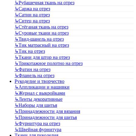
↳
Рубашечная ткань на отрез
↳
Саржа на отрез
↳
Сатин на отрез
↳
Ситец на отрез
↳
Стёганая ткань на отрез
↳
Суровые ткани на отрез
↳
Твид-шанель на отрез
↳
Тик матрасный на отрез
↳
Тик на отрез
↳
Ткани для штор на отрез
↳
Трикотажное полотно на отрез
↳
Фатин на отрез
↳
Фланель на отрез
Рукоделие и творчество
↳
Аппликации и нашивки
↳
Журнал с выкройками
↳
Ленты декоративные
↳
Наборы для шитья
↳
Принадлежности для вязания
↳
Принадлежности для шитья
↳
Фурнитура на отрез
↳
Швейная фурнитура
Ткани для рукоделия