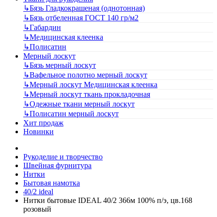
↳
Бязь Гладкокрашеная (однотонная)
↳
Бязь отбеленная ГОСТ 140 гр/м2
↳
Габардин
↳
Медицинская клеенка
↳
Полисатин
Мерный лоскут
↳
Бязь мерный лоскут
↳
Вафельное полотно мерный лоскут
↳
Мерный лоскут Медицинская клеенка
↳
Мерный лоскут ткань прокладочная
↳
Одежные ткани мерный лоскут
↳
Полисатин мерный лоскут
Хит продаж
Новинки
Рукоделие и творчество
Швейная фурнитура
Нитки
Бытовая намотка
40/2 ideal
Нитки бытовые IDEAL 40/2 366м 100% п/э, цв.168
розовый