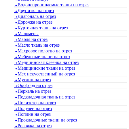
↳
Водонепроницаемые ткани на отрез
↳
Двунитка на отрез
↳
Диагональ на отрез
↳
Дорожка на отрез
↳
Курточная ткань на отрез
↳
Маломеры
↳
Марля на отрез
↳
Масло ткань на отрез
↳
Махровое полотно на отрез
↳
Мебельные ткани на отрез
↳
Медицинская клеенка на отрез
↳
Медицинские ткани на отрез
↳
Мех искусственный на отрез
↳
Муслин на отрез
↳
Оксфорд на отрез
↳
Перкаль на отрез
↳
Подкладочная ткань на отрез
↳
Полиэстер на отрез
↳
Полулен на отрез
↳
Поплин на отрез
↳
Прокладочные ткани на отрез
↳
Рогожка на отрез