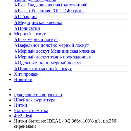
↳
Бязь Гладкокрашеная (однотонная)
↳
Бязь отбеленная ГОСТ 140 гр/м2
↳
Габардин
↳
Медицинская клеенка
↳
Полисатин
Мерный лоскут
↳
Бязь мерный лоскут
↳
Вафельное полотно мерный лоскут
↳
Мерный лоскут Медицинская клеенка
↳
Мерный лоскут ткань прокладочная
↳
Одежные ткани мерный лоскут
↳
Полисатин мерный лоскут
Хит продаж
Новинки
Рукоделие и творчество
Швейная фурнитура
Нитки
Бытовая намотка
40/2 ideal
Нитки бытовые IDEAL 40/2 366м 100% п/э, цв.356
сиреневый