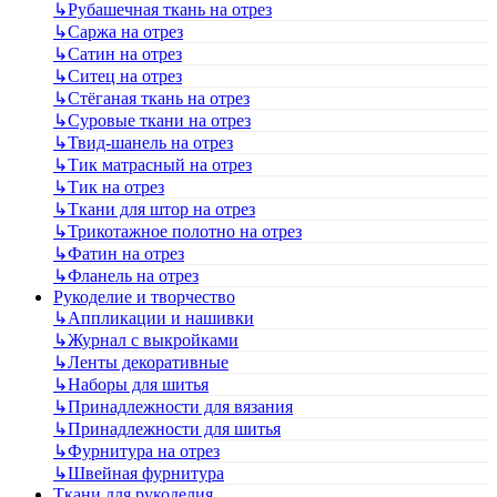
↳
Рубашечная ткань на отрез
↳
Саржа на отрез
↳
Сатин на отрез
↳
Ситец на отрез
↳
Стёганая ткань на отрез
↳
Суровые ткани на отрез
↳
Твид-шанель на отрез
↳
Тик матрасный на отрез
↳
Тик на отрез
↳
Ткани для штор на отрез
↳
Трикотажное полотно на отрез
↳
Фатин на отрез
↳
Фланель на отрез
Рукоделие и творчество
↳
Аппликации и нашивки
↳
Журнал с выкройками
↳
Ленты декоративные
↳
Наборы для шитья
↳
Принадлежности для вязания
↳
Принадлежности для шитья
↳
Фурнитура на отрез
↳
Швейная фурнитура
Ткани для рукоделия