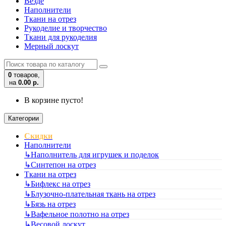
Везде
Наполнители
Ткани на отрез
Рукоделие и творчество
Ткани для рукоделия
Мерный лоскут
0
товаров,
на
0.00 р.
В корзине пусто!
Категории
Скидки
Наполнители
↳
Наполнитель для игрушек и поделок
↳
Синтепон на отрез
Ткани на отрез
↳
Бифлекс на отрез
↳
Блузочно-плательная ткань на отрез
↳
Бязь на отрез
↳
Вафельное полотно на отрез
↳
Весовой лоскут