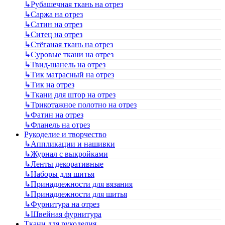
↳
Рубашечная ткань на отрез
↳
Саржа на отрез
↳
Сатин на отрез
↳
Ситец на отрез
↳
Стёганая ткань на отрез
↳
Суровые ткани на отрез
↳
Твид-шанель на отрез
↳
Тик матрасный на отрез
↳
Тик на отрез
↳
Ткани для штор на отрез
↳
Трикотажное полотно на отрез
↳
Фатин на отрез
↳
Фланель на отрез
Рукоделие и творчество
↳
Аппликации и нашивки
↳
Журнал с выкройками
↳
Ленты декоративные
↳
Наборы для шитья
↳
Принадлежности для вязания
↳
Принадлежности для шитья
↳
Фурнитура на отрез
↳
Швейная фурнитура
Ткани для рукоделия