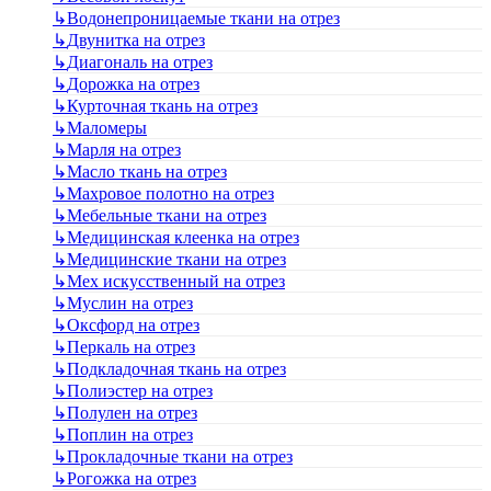
↳
Водонепроницаемые ткани на отрез
↳
Двунитка на отрез
↳
Диагональ на отрез
↳
Дорожка на отрез
↳
Курточная ткань на отрез
↳
Маломеры
↳
Марля на отрез
↳
Масло ткань на отрез
↳
Махровое полотно на отрез
↳
Мебельные ткани на отрез
↳
Медицинская клеенка на отрез
↳
Медицинские ткани на отрез
↳
Мех искусственный на отрез
↳
Муслин на отрез
↳
Оксфорд на отрез
↳
Перкаль на отрез
↳
Подкладочная ткань на отрез
↳
Полиэстер на отрез
↳
Полулен на отрез
↳
Поплин на отрез
↳
Прокладочные ткани на отрез
↳
Рогожка на отрез