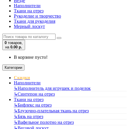
Везде
Наполнители
Ткани на отрез
Рукоделие и творчество
Ткани для рукоделия
Мерный лоскут
0
товаров,
на
0.00 р.
В корзине пусто!
Категории
Скидки
Наполнители
↳
Наполнитель для игрушек и поделок
↳
Синтепон на отрез
Ткани на отрез
↳
Бифлекс на отрез
↳
Блузочно-плательная ткань на отрез
↳
Бязь на отрез
↳
Вафельное полотно на отрез
↳
Весовой лоскут