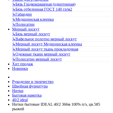
↳
Бязь Гладкокрашеная (однотонная)
↳
Бязь отбеленная ГОСТ 140 гр/м2
↳
Габардин
↳
Медицинская клеенка
↳
Полисатин
Мерный лоскут
↳
Бязь мерный лоскут
↳
Вафельное полотно мерный лоскут
↳
Мерный лоскут Медицинская клеенка
↳
Мерный лоскут ткань прокладочная
↳
Одежные ткани мерный лоскут
↳
Полисатин мерный лоскут
Хит продаж
Новинки
Рукоделие и творчество
Швейная фурнитура
Нитки
Бытовая намотка
40/2 ideal
Нитки бытовые IDEAL 40/2 366м 100% п/э, цв.585
рыжий