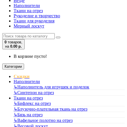
Везде
Наполнители
Ткани на отрез
Рукоделие и творчество
Ткани для рукоделия
Мерный лоскут
0
товаров,
на
0.00 р.
В корзине пусто!
Категории
Скидки
Наполнители
↳
Наполнитель для игрушек и поделок
↳
Синтепон на отрез
Ткани на отрез
↳
Бифлекс на отрез
↳
Блузочно-плательная ткань на отрез
↳
Бязь на отрез
↳
Вафельное полотно на отрез
↳
Весовой лоскут