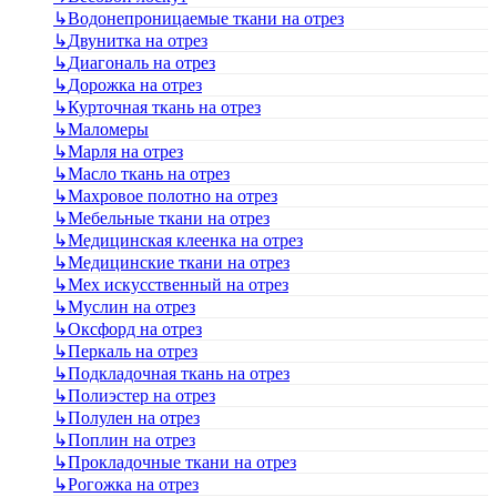
↳
Водонепроницаемые ткани на отрез
↳
Двунитка на отрез
↳
Диагональ на отрез
↳
Дорожка на отрез
↳
Курточная ткань на отрез
↳
Маломеры
↳
Марля на отрез
↳
Масло ткань на отрез
↳
Махровое полотно на отрез
↳
Мебельные ткани на отрез
↳
Медицинская клеенка на отрез
↳
Медицинские ткани на отрез
↳
Мех искусственный на отрез
↳
Муслин на отрез
↳
Оксфорд на отрез
↳
Перкаль на отрез
↳
Подкладочная ткань на отрез
↳
Полиэстер на отрез
↳
Полулен на отрез
↳
Поплин на отрез
↳
Прокладочные ткани на отрез
↳
Рогожка на отрез