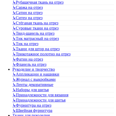
↳
Рубашечная ткань на отрез
↳
Саржа на отрез
↳
Сатин на отрез
↳
Ситец на отрез
↳
Стёганая ткань на отрез
↳
Суровые ткани на отрез
↳
Твид-шанель на отрез
↳
Тик матрасный на отрез
↳
Тик на отрез
↳
Ткани для штор на отрез
↳
Трикотажное полотно на отрез
↳
Фатин на отрез
↳
Фланель на отрез
Рукоделие и творчество
↳
Аппликации и нашивки
↳
Журнал с выкройками
↳
Ленты декоративные
↳
Наборы для шитья
↳
Принадлежности для вязания
↳
Принадлежности для шитья
↳
Фурнитура на отрез
↳
Швейная фурнитура
Ткани для рукоделия