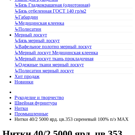
↳
Бязь Гладкокрашеная (однотонная)
↳
Бязь отбеленная ГОСТ 140 гр/м2
↳
Габардин
↳
Медицинская клеенка
↳
Полисатин
Мерный лоскут
↳
Бязь мерный лоскут
↳
Вафельное полотно мерный лоскут
↳
Мерный лоскут Медицинская клеенка
↳
Мерный лоскут ткань прокладочная
↳
Одежные ткани мерный лоскут
↳
Полисатин мерный лоскут
Хит продаж
Новинки
Рукоделие и творчество
Швейная фурнитура
Нитки
Промышленные
Нитки 40/2 5000 ярд. цв.353 сиреневый 100% п/э MAX
Нитки 40/2 5000 ярд. цв.353