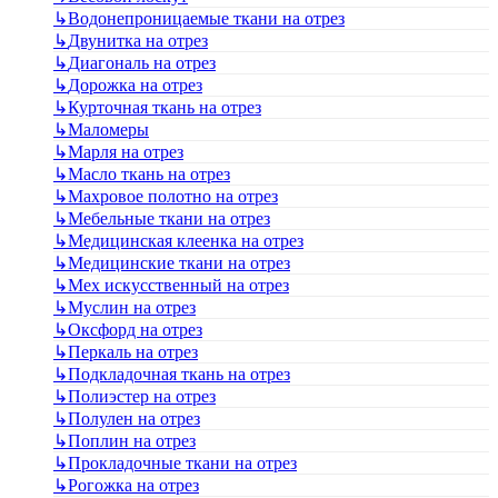
↳
Водонепроницаемые ткани на отрез
↳
Двунитка на отрез
↳
Диагональ на отрез
↳
Дорожка на отрез
↳
Курточная ткань на отрез
↳
Маломеры
↳
Марля на отрез
↳
Масло ткань на отрез
↳
Махровое полотно на отрез
↳
Мебельные ткани на отрез
↳
Медицинская клеенка на отрез
↳
Медицинские ткани на отрез
↳
Мех искусственный на отрез
↳
Муслин на отрез
↳
Оксфорд на отрез
↳
Перкаль на отрез
↳
Подкладочная ткань на отрез
↳
Полиэстер на отрез
↳
Полулен на отрез
↳
Поплин на отрез
↳
Прокладочные ткани на отрез
↳
Рогожка на отрез