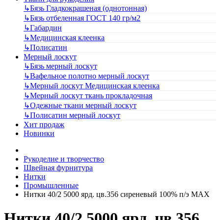
↳
Бязь Гладкокрашеная (однотонная)
↳
Бязь отбеленная ГОСТ 140 гр/м2
↳
Габардин
↳
Медицинская клеенка
↳
Полисатин
Мерный лоскут
↳
Бязь мерный лоскут
↳
Вафельное полотно мерный лоскут
↳
Мерный лоскут Медицинская клеенка
↳
Мерный лоскут ткань прокладочная
↳
Одежные ткани мерный лоскут
↳
Полисатин мерный лоскут
Хит продаж
Новинки
Рукоделие и творчество
Швейная фурнитура
Нитки
Промышленные
Нитки 40/2 5000 ярд. цв.356 сиреневый 100% п/э MAX
Нитки 40/2 5000 ярд. цв.356