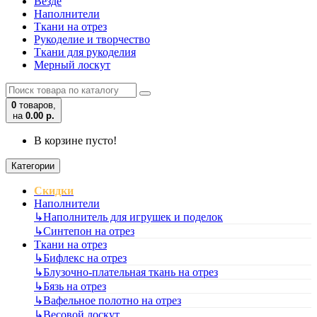
Везде
Наполнители
Ткани на отрез
Рукоделие и творчество
Ткани для рукоделия
Мерный лоскут
0
товаров,
на
0.00 р.
В корзине пусто!
Категории
Скидки
Наполнители
↳
Наполнитель для игрушек и поделок
↳
Синтепон на отрез
Ткани на отрез
↳
Бифлекс на отрез
↳
Блузочно-плательная ткань на отрез
↳
Бязь на отрез
↳
Вафельное полотно на отрез
↳
Весовой лоскут