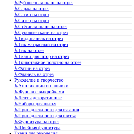
↳
Рубашечная ткань на отрез
↳
Саржа на отрез
↳
Сатин на отрез
↳
Ситец на отрез
↳
Стёганая ткань на отрез
↳
Суровые ткани на отрез
↳
Твид-шанель на отрез
↳
Тик матрасный на отрез
↳
Тик на отрез
↳
Ткани для штор на отрез
↳
Трикотажное полотно на отрез
↳
Фатин на отрез
↳
Фланель на отрез
Рукоделие и творчество
↳
Аппликации и нашивки
↳
Журнал с выкройками
↳
Ленты декоративные
↳
Наборы для шитья
↳
Принадлежности для вязания
↳
Принадлежности для шитья
↳
Фурнитура на отрез
↳
Швейная фурнитура
Ткани для рукоделия