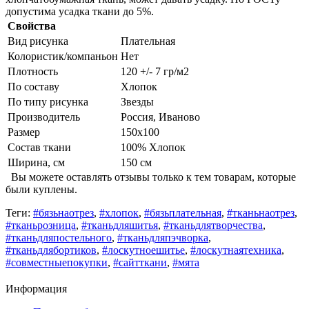
допустима усадка ткани до 5%.
Свойства
Вид рисунка
Плательная
Колористик/компаньон
Нет
Плотность
120 +/- 7 гр/м2
По составу
Хлопок
По типу рисунка
Звезды
Производитель
Россия, Иваново
Размер
150х100
Состав ткани
100% Хлопок
Ширина, см
150 см
Вы можете оставлять отзывы только к тем товарам, которые
были куплены.
Теги:
#бязьнаотрез
,
#хлопок
,
#бязьплательная
,
#тканьнаотрез
,
#тканьрозница
,
#тканьдляшитья
,
#тканьдлятворчества
,
#тканьдляпостельного
,
#тканьдляпэчворка
,
#тканьдлябортиков
,
#лоскутноешитье
,
#лоскутнаятехника
,
#совместныепокупки
,
#сайтткани
,
#мята
Информация