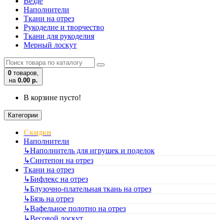
Везде
Наполнители
Ткани на отрез
Рукоделие и творчество
Ткани для рукоделия
Мерный лоскут
0
товаров,
на
0.00 р.
В корзине пусто!
Категории
Скидки
Наполнители
↳
Наполнитель для игрушек и поделок
↳
Синтепон на отрез
Ткани на отрез
↳
Бифлекс на отрез
↳
Блузочно-плательная ткань на отрез
↳
Бязь на отрез
↳
Вафельное полотно на отрез
↳
Весовой лоскут