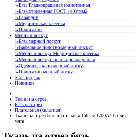
↳
Бязь Гладкокрашеная (однотонная)
↳
Бязь отбеленная ГОСТ 140 гр/м2
↳
Габардин
↳
Медицинская клеенка
↳
Полисатин
Мерный лоскут
↳
Бязь мерный лоскут
↳
Вафельное полотно мерный лоскут
↳
Мерный лоскут Медицинская клеенка
↳
Мерный лоскут ткань прокладочная
↳
Одежные ткани мерный лоскут
↳
Полисатин мерный лоскут
Хит продаж
Новинки
Ткани на отрез
Бязь на отрез
Плательная (халатная)
Ткань на отрез бязь плательная 150 см 1700А/16 цвет
мята
Ткань на отрез бязь