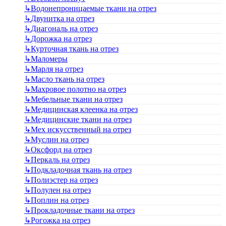
↳
Водонепроницаемые ткани на отрез
↳
Двунитка на отрез
↳
Диагональ на отрез
↳
Дорожка на отрез
↳
Курточная ткань на отрез
↳
Маломеры
↳
Марля на отрез
↳
Масло ткань на отрез
↳
Махровое полотно на отрез
↳
Мебельные ткани на отрез
↳
Медицинская клеенка на отрез
↳
Медицинские ткани на отрез
↳
Мех искусственный на отрез
↳
Муслин на отрез
↳
Оксфорд на отрез
↳
Перкаль на отрез
↳
Подкладочная ткань на отрез
↳
Полиэстер на отрез
↳
Полулен на отрез
↳
Поплин на отрез
↳
Прокладочные ткани на отрез
↳
Рогожка на отрез