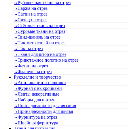
↳
Рубашечная ткань на отрез
↳
Саржа на отрез
↳
Сатин на отрез
↳
Ситец на отрез
↳
Стёганая ткань на отрез
↳
Суровые ткани на отрез
↳
Твид-шанель на отрез
↳
Тик матрасный на отрез
↳
Тик на отрез
↳
Ткани для штор на отрез
↳
Трикотажное полотно на отрез
↳
Фатин на отрез
↳
Фланель на отрез
Рукоделие и творчество
↳
Аппликации и нашивки
↳
Журнал с выкройками
↳
Ленты декоративные
↳
Наборы для шитья
↳
Принадлежности для вязания
↳
Принадлежности для шитья
↳
Фурнитура на отрез
↳
Швейная фурнитура
Ткани для рукоделия